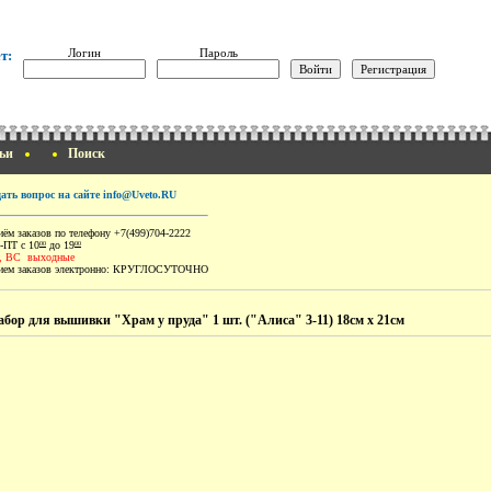
Логин
Пароль
т:
ьи
Поиск
дать вопрос на сайте info@Uveto.RU
ём заказов по телефону +7(499)704-2222
-ПТ с 10
до 19
00
00
, ВС выходные
ем заказов электронно:
КРУГЛОСУТОЧНО
абор для вышивки "Храм у пруда" 1 шт. ("Алиса" 3-11) 18см х 21см