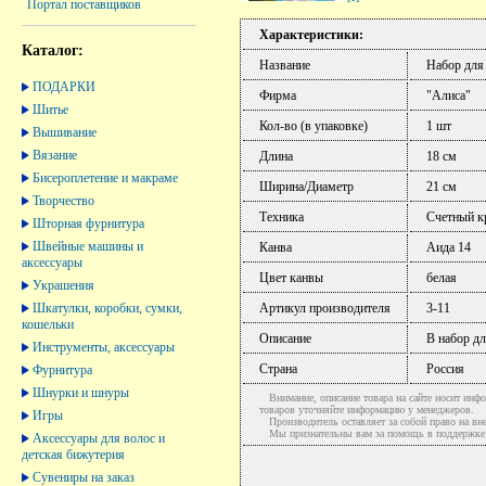
Портал поставщиков
Характеристики:
Каталог:
Название
Набор для
ПОДАРКИ
Фирма
"Алиса"
Шитье
Кол-во (в упаковке)
1 шт
Вышивание
Вязание
Длина
18 см
Бисероплетение и макраме
Ширина/Диаметр
21 см
Творчество
Техника
Счетный к
Шторная фурнитура
Швейные машины и
Канва
Аида 14
аксессуары
Цвет канвы
белая
Украшения
Шкатулки, коробки, сумки,
Артикул производителя
3-11
кошельки
Описание
В набор д
Инструменты, аксессуары
Страна
Россия
Фурнитура
Шнурки и шнуры
Внимание, описание товара на сайте носит инфо
товаров уточняйте информацию у менеджеров.
Игры
Производитель оставляет за собой право на вне
Мы признательны вам за помощь в поддержке ак
Аксессуары для волос и
детская бижутерия
Сувениры на заказ