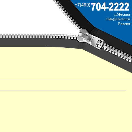
г.Москва
info@uveto.ru
Россия