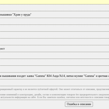
 вышивки "Храм у пруда"
рест
ля вышивания входят: канва "Gammа" К04 Аида №14, нитки мулине "Gammа" и цветная 
рмационный характер и не является публичной офертой. Оно может отличаться от описания, представлен
сение изменений в конструкцию, дизайн, состав и комплектацию товаров без предварительного уведомле
туальности информации на сайте. Если Вы заметили ошибки, опечатки или неточности в описании товар