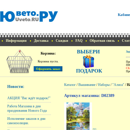
Кабине
Информация
Доставка
Скидки
FAQ
Обратная связь
Стат
ВЫБЕРИ
За
Корзина:
Корзина пуста.
При
ПН
СБ
ПОДАРОК
При
Каталог
/
Вышивание
/
Наборы
/
"Алиса"
/
Н
Новости:
Артикул магазина: D02389
АКЦИЯ "Вас ждёт подарок!"
Работа Магазина в дни
празднования Нового Года
Исполнение заказов в дни
самоизоляции.
[1]