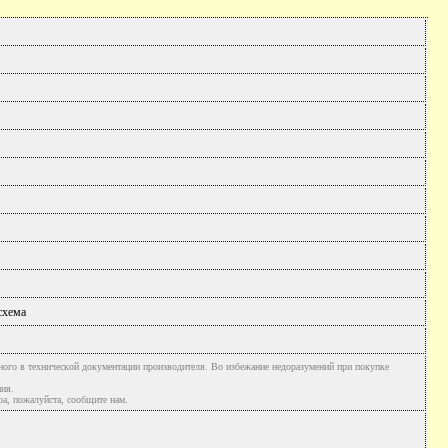
схема
ного в технической документации производителя. Во избежание недоразумений при покупке
ния.
а, пожалуйста, сообщите нам.