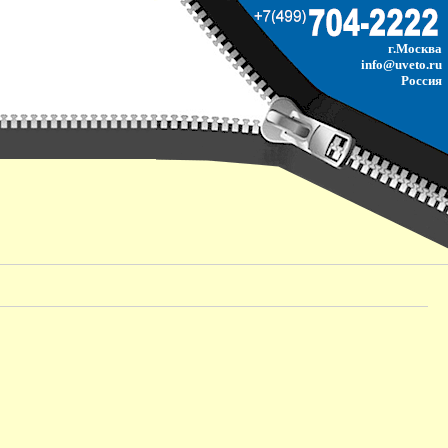
г.Москва
info@uveto.ru
Россия