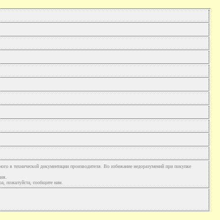
ного в технической документации производителя. Во избежание недоразумений при покупке
ния.
а, пожалуйста, сообщите нам.