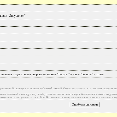
шивки "Лягушонок"
ышивания входят: канва, шерстяное мулине "Радуга"/ мулине "Gamma" и схема.
рмационный характер и не является публичной офертой. Оно может отличаться от описания, представлен
сение изменений в конструкцию, дизайн, состав и комплектацию товаров без предварительного уведомле
туальности информации на сайте. Если Вы заметили ошибки, опечатки или неточности в описании товар