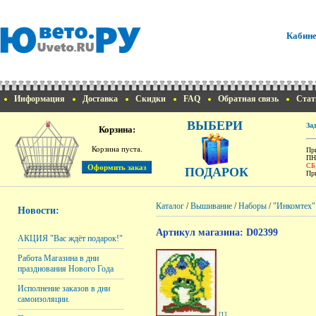
Кабине
Информация
Доставка
Скидки
FAQ
Обратная связь
Стат
ВЫБЕРИ
За
Корзина:
Корзина пуста.
При
ПН
СБ
ПОДАРОК
При
Каталог
/
Вышивание
/
Наборы
/
"Инкомтех"
Новости:
Артикул магазина: D02399
АКЦИЯ "Вас ждёт подарок!"
Работа Магазина в дни
празднования Нового Года
Исполнение заказов в дни
самоизоляции.
[1]