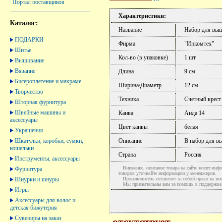
Портал поставщиков
Характеристики:
Каталог:
Название
Набор для вы
ПОДАРКИ
Фирма
"Инкомтех"
Шитье
Кол-во (в упаковке)
1 шт
Вышивание
Вязание
Длина
9 см
Бисероплетение и макраме
Ширина/Диаметр
12 см
Творчество
Техника
Счетный крест
Шторная фурнитура
Швейные машины и
Канва
Аида 14
аксессуары
Цвет канвы
белая
Украшения
Шкатулки, коробки, сумки,
Описание
В набор для в
кошельки
Страна
Россия
Инструменты, аксессуары
Внимание, описание товара на сайте носит инфо
Фурнитура
товаров уточняйте информацию у менеджеров.
Шнурки и шнуры
Производитель оставляет за собой право на вне
Мы признательны вам за помощь в поддержке ак
Игры
Аксессуары для волос и
детская бижутерия
Сувениры на заказ
отсутствует