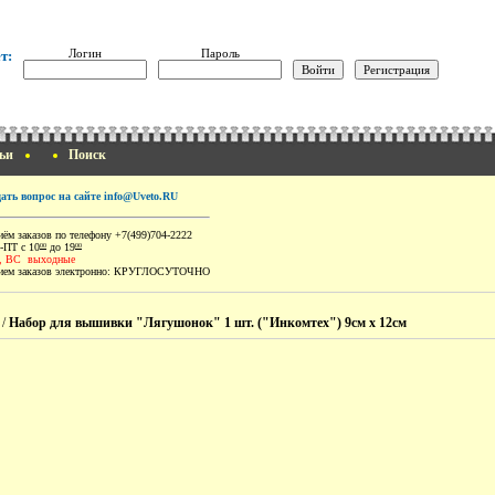
Логин
Пароль
т:
ьи
Поиск
дать вопрос на сайте info@Uveto.RU
ём заказов по телефону +7(499)704-2222
-ПТ с 10
до 19
00
00
, ВС выходные
ем заказов электронно:
КРУГЛОСУТОЧНО
/
Набор для вышивки "Лягушонок" 1 шт. ("Инкомтех") 9см х 12см