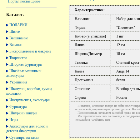
Портал поставщиков
Характеристики:
Каталог:
Название
Набор для выш
ПОДАРКИ
Фирма
"Инкомтех"
Шитье
Кол-во (в упаковке)
1 шт
Вышивание
Вязание
Длина
12 см
Бисероплетение и макраме
Ширина/Диаметр
18 см
Творчество
Техника
Счетный крест
Шторная фурнитура
Швейные машины и
Канва
Аида 14
аксессуары
Цвет канвы
белая
Украшения
Шкатулки, коробки, сумки,
Описание
В набор для в
кошельки
Страна
Россия
Инструменты, аксессуары
Внимание, описание товара на сайте носит инфо
Фурнитура
технической документации производителя. Во и
Шнурки и шнуры
Производитель оставляет за собой право на вне
Мы признательны вам за помощь в поддержке ак
Игры
пожалуйста, сообщите нам.
Аксессуары для волос и
детская бижутерия
Сувениры на заказ