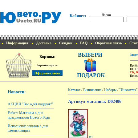
Логин
Кабинет:
Информация
Доставка
Скидки
FAQ
Обратная связь
Стат
ВЫБЕРИ
Задат
Корзина:
Корзина пуста.
Приём
ПН-ПТ
СБ, 
ПОДАРОК
Прием
Каталог
/
Вышивание
/
Наборы
/
"Инкомтех"
Новости:
Артикул магазина: D02406
АКЦИЯ "Вас ждёт подарок!"
Работа Магазина в дни
празднования Нового Года
Исполнение заказов в дни
самоизоляции.
[1]