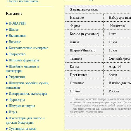
Портал поставщиков
Характеристики:
Каталог:
Название
Набор для вы
ПОДАРКИ
Фирма
"Инкомтех"
Шитье
Кол-во (в упаковке)
1 шт
Вышивание
Вязание
Длина
13 см
Бисероплетение и макраме
Ширина/Диаметр
15 см
Творчество
Техника
Счетный крест
Шторная фурнитура
Швейные машины и
Канва
Аида 14
аксессуары
Цвет канвы
белая
Украшения
Шкатулки, коробки, сумки,
Описание
В набор для в
кошельки
Страна
Россия
Инструменты, аксессуары
Внимание, описание товара на сайте носит инфо
Фурнитура
технической документации производителя. Во и
Шнурки и шнуры
Производитель оставляет за собой право на вне
Мы признательны вам за помощь в поддержке ак
Игры
пожалуйста, сообщите нам.
Аксессуары для волос и
детская бижутерия
Сувениры на заказ