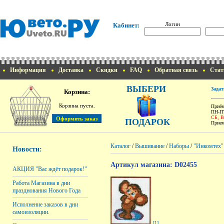
Логин
Кабинет:
Информация
Доставка
Скидки
FAQ
Обратная связь
Стат
ВЫБЕРИ
Задат
Корзина:
Корзина пуста.
Приём
ПН-ПТ
СБ, 
ПОДАРОК
Прием
Каталог
/
Вышивание
/
Наборы
/
"Инкомтех"
Новости:
Артикул магазина: D02455
АКЦИЯ "Вас ждёт подарок!"
Работа Магазина в дни
празднования Нового Года
Исполнение заказов в дни
самоизоляции.
[1]