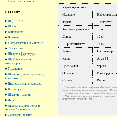
Портал поставщиков
Характеристики:
Каталог:
Название
Набор для выш
ПОДАРКИ
Фирма
"Инкомтех"
Шитье
Кол-во (в упаковке)
1 шт
Вышивание
Длина
16 см
Вязание
Бисероплетение и макраме
Ширина/Диаметр
16 см
Творчество
Техника
Счетный крест
Шторная фурнитура
Канва
Аида 14
Швейные машины и
аксессуары
Цвет канвы
черная
Украшения
Описание
В набор для в
Шкатулки, коробки, сумки,
кошельки
Страна
Россия
Инструменты, аксессуары
Внимание, описание товара на сайте носит инфо
Фурнитура
технической документации производителя. Во и
Производитель оставляет за собой право на вне
Шнурки и шнуры
Мы признательны вам за помощь в поддержке ак
пожалуйста, сообщите нам.
Игры
Аксессуары для волос и
детская бижутерия
Сувениры на заказ