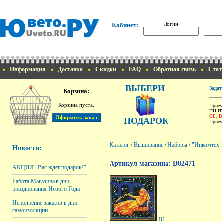
Логин
Кабинет:
Информация
Доставка
Скидки
FAQ
Обратная связь
Стат
ВЫБЕРИ
Задат
Корзина:
Корзина пуста.
Приём
ПН-ПТ
СБ, 
ПОДАРОК
Прием
Каталог
/
Вышивание
/
Наборы
/
"Инкомтех"
Новости:
Артикул магазина: D02471
АКЦИЯ "Вас ждёт подарок!"
Работа Магазина в дни
празднования Нового Года
Исполнение заказов в дни
самоизоляции.
[1]