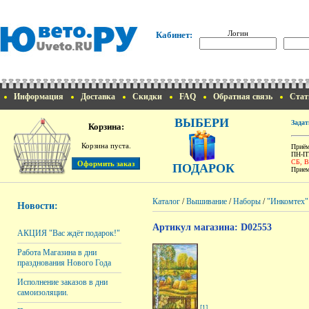
Логин
Кабинет:
Информация
Доставка
Скидки
FAQ
Обратная связь
Стат
ВЫБЕРИ
Задат
Корзина:
Корзина пуста.
Приём
ПН-ПТ
СБ, 
ПОДАРОК
Прием
Каталог
/
Вышивание
/
Наборы
/
"Инкомтех"
Новости:
Артикул магазина: D02553
АКЦИЯ "Вас ждёт подарок!"
Работа Магазина в дни
празднования Нового Года
Исполнение заказов в дни
самоизоляции.
[1]