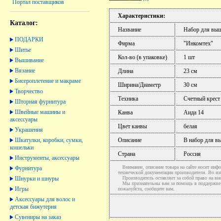
Портал поставщиков
Характеристики:
Каталог:
Название
Набор для выш
ПОДАРКИ
Фирма
"Инкомтех"
Шитье
Кол-во (в упаковке)
1 шт
Вышивание
Вязание
Длина
23 см
Бисероплетение и макраме
Ширина/Диаметр
30 см
Творчество
Техника
Счетный крест
Шторная фурнитура
Швейные машины и
Канва
Аида 14
аксессуары
Цвет канвы
белая
Украшения
Шкатулки, коробки, сумки,
Описание
В набор для в
кошельки
Страна
Россия
Инструменты, аксессуары
Внимание, описание товара на сайте носит инфо
Фурнитура
технической документации производителя. Во и
Шнурки и шнуры
Производитель оставляет за собой право на вне
Мы признательны вам за помощь в поддержке ак
Игры
пожалуйста, сообщите нам.
Аксессуары для волос и
детская бижутерия
Сувениры на заказ