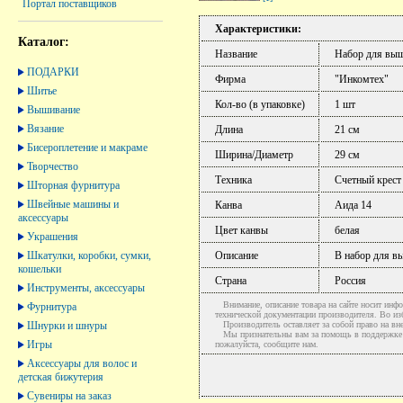
Портал поставщиков
Характеристики:
Каталог:
Название
Набор для вы
ПОДАРКИ
Фирма
"Инкомтех"
Шитье
Кол-во (в упаковке)
1 шт
Вышивание
Вязание
Длина
21 см
Бисероплетение и макраме
Ширина/Диаметр
29 см
Творчество
Техника
Счетный крест
Шторная фурнитура
Швейные машины и
Канва
Аида 14
аксессуары
Цвет канвы
белая
Украшения
Шкатулки, коробки, сумки,
Описание
В набор для в
кошельки
Страна
Россия
Инструменты, аксессуары
Внимание, описание товара на сайте носит инфо
Фурнитура
технической документации производителя. Во и
Шнурки и шнуры
Производитель оставляет за собой право на вне
Мы признательны вам за помощь в поддержке ак
Игры
пожалуйста, сообщите нам.
Аксессуары для волос и
детская бижутерия
Сувениры на заказ