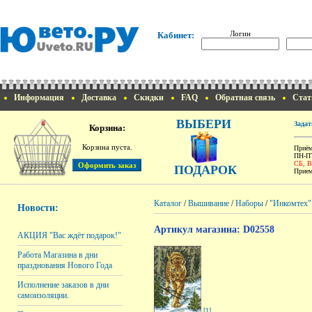
Логин
Кабинет:
Информация
Доставка
Скидки
FAQ
Обратная связь
Стат
ВЫБЕРИ
Задат
Корзина:
Корзина пуста.
Приём
ПН-ПТ
СБ, 
ПОДАРОК
Прием
Каталог
/
Вышивание
/
Наборы
/
"Инкомтех"
Новости:
Артикул магазина: D02558
АКЦИЯ "Вас ждёт подарок!"
Работа Магазина в дни
празднования Нового Года
Исполнение заказов в дни
самоизоляции.
[1]