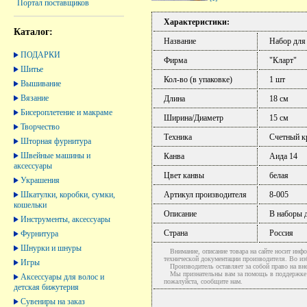
Портал поставщиков
Характеристики:
Каталог:
Название
Набор для
ПОДАРКИ
Фирма
"Кларт"
Шитье
Кол-во (в упаковке)
1 шт
Вышивание
Вязание
Длина
18 см
Бисероплетение и макраме
Ширина/Диаметр
15 см
Творчество
Техника
Счетный к
Шторная фурнитура
Швейные машины и
Канва
Аида 14
аксессуары
Цвет канвы
белая
Украшения
Шкатулки, коробки, сумки,
Артикул производителя
8-005
кошельки
Описание
В наборы д
Инструменты, аксессуары
Страна
Россия
Фурнитура
Шнурки и шнуры
Внимание, описание товара на сайте носит инфо
технической документации производителя. Во и
Игры
Производитель оставляет за собой право на вне
Мы признательны вам за помощь в поддержке ак
Аксессуары для волос и
пожалуйста, сообщите нам.
детская бижутерия
Сувениры на заказ