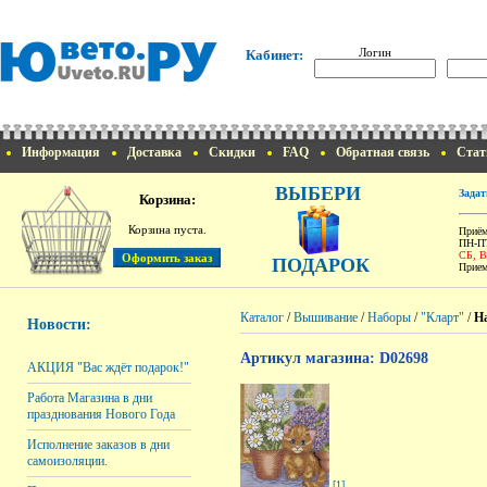
Логин
Кабинет:
Информация
Доставка
Скидки
FAQ
Обратная связь
Стат
ВЫБЕРИ
Задат
Корзина:
Корзина пуста.
Приём
ПН-ПТ
СБ, 
ПОДАРОК
Прием
Каталог
/
Вышивание
/
Наборы
/
"Кларт"
/
На
Новости:
Артикул магазина: D02698
АКЦИЯ "Вас ждёт подарок!"
Работа Магазина в дни
празднования Нового Года
Исполнение заказов в дни
самоизоляции.
[1]