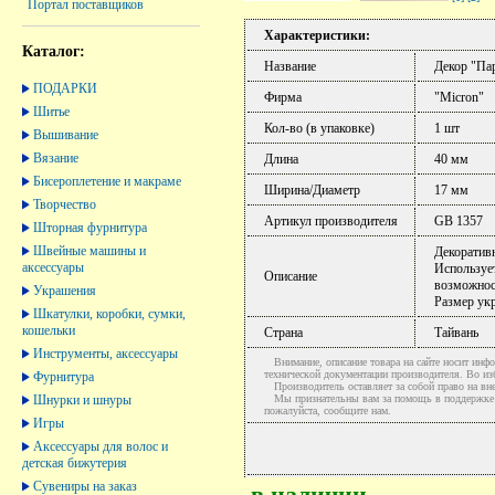
Портал поставщиков
Характеристики:
Каталог:
Название
Декор "Па
ПОДАРКИ
Фирма
"Micron"
Шитье
Кол-во (в упаковке)
1 шт
Вышивание
Вязание
Длина
40 мм
Бисероплетение и макраме
Ширина/Диаметр
17 мм
Творчество
Артикул производителя
GB 1357
Шторная фурнитура
Швейные машины и
Декоративн
аксессуары
Использует
Описание
возможнос
Украшения
Размер ук
Шкатулки, коробки, сумки,
кошельки
Страна
Тайвань
Инструменты, аксессуары
Внимание, описание товара на сайте носит инфо
технической документации производителя. Во и
Фурнитура
Производитель оставляет за собой право на вне
Шнурки и шнуры
Мы признательны вам за помощь в поддержке ак
пожалуйста, сообщите нам.
Игры
Аксессуары для волос и
детская бижутерия
Сувениры на заказ
в наличии