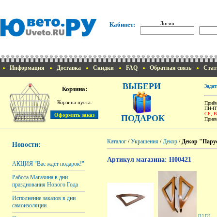
Логин
Кабинет:
Информация
Доставка
Скидки
FAQ
Обратная связь
Стат
ВЫБЕРИ
Задат
Корзина:
Корзина пуста.
Приём
ПН-ПТ
СБ, 
ПОДАРОК
Прием
Каталог
/
Украшения
/
Декор
/
Декор "Парус
Новости:
Артикул магазина: H00421
АКЦИЯ "Вас ждёт подарок!"
Работа Магазина в дни
празднования Нового Года
Исполнение заказов в дни
самоизоляции.
[1]
[2]