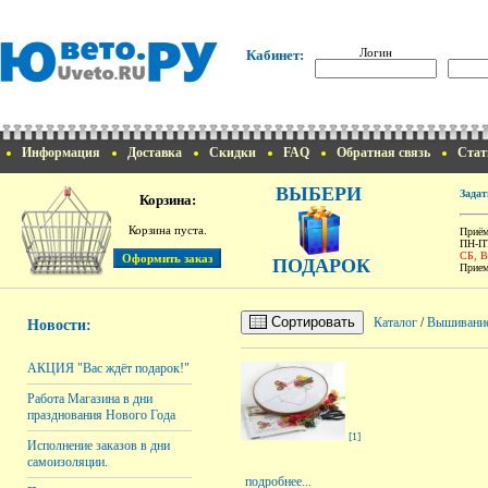
Логин
Кабинет:
Информация
Доставка
Скидки
FAQ
Обратная связь
Стат
ВЫБЕРИ
Задат
Корзина:
Корзина пуста.
Приём
ПН-ПТ
СБ, 
ПОДАРОК
Прием
Сортировать
Каталог
/
Вышивани
Новости:
АКЦИЯ "Вас ждёт подарок!"
Работа Магазина в дни
празднования Нового Года
[1]
Исполнение заказов в дни
самоизоляции.
подробнее...