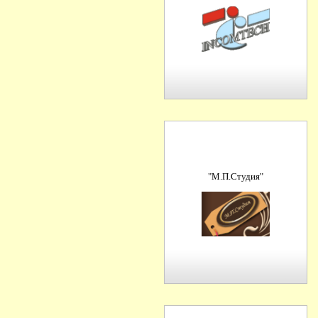
"М.П.Студия"