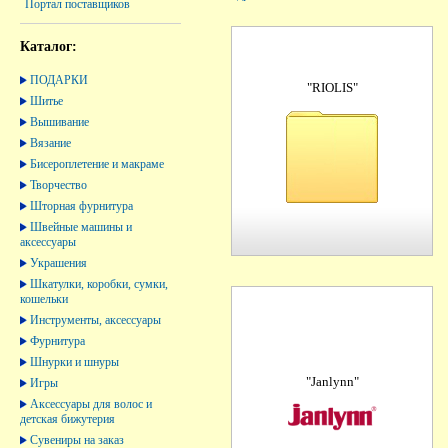
Портал поставщиков
Каталог:
ПОДАРКИ
"RIOLIS"
Шитье
Вышивание
Вязание
Бисероплетение и макраме
Творчество
Шторная фурнитура
Швейные машины и
аксессуары
Украшения
Шкатулки, коробки, сумки,
кошельки
Инструменты, аксессуары
Фурнитура
Шнурки и шнуры
"Janlynn"
Игры
Аксессуары для волос и
детская бижутерия
Сувениры на заказ