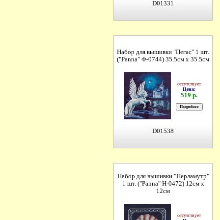
D01331
Набор для вышивки "Пегас" 1 шт.
("Panna" Ф-0744) 35.5см х 35.5см
отсутствует
Цена:
519 р.
D01538
Набор для вышивки "Перламутр"
1 шт. ("Panna" Н-0472) 12см х
12см
отсутствует