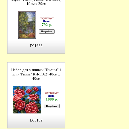
19см х 29см
отсутствует
Цена:
792 р.
D01688
Набор для вышивки "Пионы" 1
шт. ("Panna" КИ-1162) 40см х
40см
отсутствует
Цена:
1080 р.
D06189