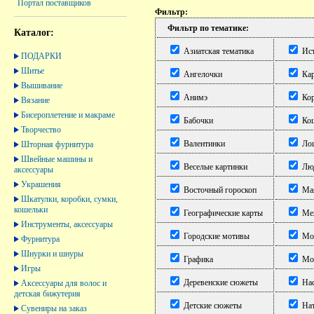
Портал поставщиков
Фильтр:
Фильтр по тематике:
Каталог:
Азиатская тематика
Ист
ПОДАРКИ
Шитье
Ангелочки
Кар
Вышивание
Анимэ
Кор
Вязание
Бисероплетение и макраме
Бабочки
Ко
Творчество
Валентинки
Ло
Шторная фурнитура
Швейные машины и
Веселые картинки
Лю
аксессуары
Украшения
Восточный гороскоп
Ма
Шкатулки, коробки, сумки,
кошельки
Географические карты
Меж
Инструменты, аксессуары
Городские мотивы
Мор
Фурнитура
Шнурки и шнуры
Графика
Мор
Игры
Деревенские сюжеты
Нас
Аксессуары для волос и
детская бижутерия
Детские сюжеты
На
Сувениры на заказ