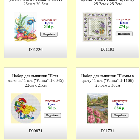
25см х 30.5см
25.7см х 25.7см
отсутствует
отсутствует
Цена:
Цена:
274 р.
216 р.
D01193
D01226
Набор для вышивки "Петя-
Набор для вышивки "Пионы в
лыжник" 1 шт. ("Panna" П-0045)
цвету" 1 шт. ("Panna" Ц-1166)
22см х 21см
25.5см х 36см
отсутствует
отсутствует
Цена:
Цена:
58 р.
864 р.
D00871
D01731