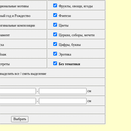
иональные мотивы
Фрукты, овощи, ягоды
ый год и Рождество
Фэнтези
гинальные композиции
Цветы
амент
Церкви, соборы, мечети
ха
Цифры, буквы
йзаж
Эротика
треты
Без тематики
выделить все / снять выделение
-
см
-
см