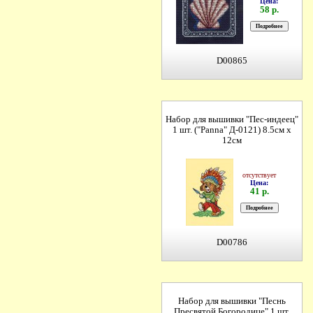
Цена:
58 р.
D00865
Набор для вышивки "Пес-индеец"
1 шт. ("Panna" Д-0121) 8.5см х
12см
отсутствует
Цена:
41 р.
D00786
Набор для вышивки "Песнь
Пресвятой Богородице" 1 шт.