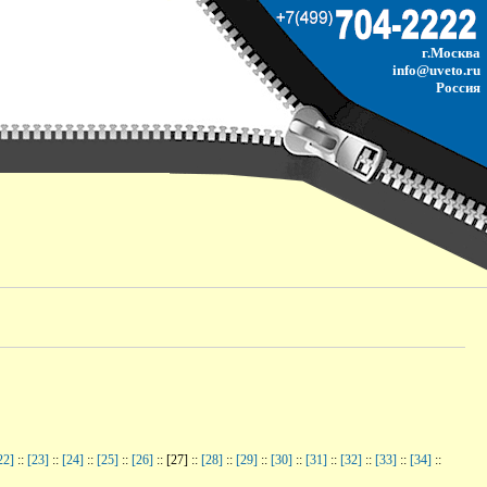
г.Москва
info@uveto.ru
Россия
22]
::
[23]
::
[24]
::
[25]
::
[26]
:: [27] ::
[28]
::
[29]
::
[30]
::
[31]
::
[32]
::
[33]
::
[34]
::