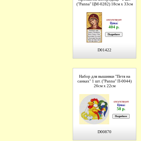
("Panna" ЦМ-0282) 18см х 33см
отсутствует
Цена:
404 р.
D01422
Набор для вышивки "Петя на
санках" 1 шт. ("Panna" П-0044)
26см х 22см
отсутствует
Цена:
58 р.
D00870