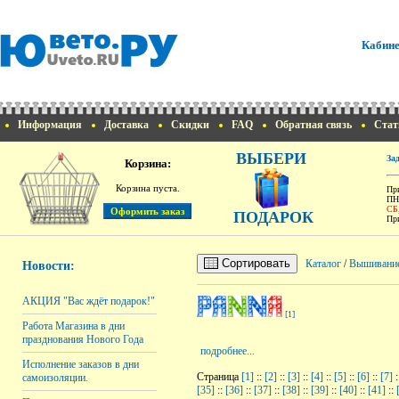
Кабине
Информация
Доставка
Скидки
FAQ
Обратная связь
Стат
ВЫБЕРИ
За
Корзина:
Корзина пуста.
При
ПН
СБ
ПОДАРОК
При
Сортировать
Каталог
/
Вышивани
Новости:
АКЦИЯ "Вас ждёт подарок!"
[1]
Работа Магазина в дни
празднования Нового Года
подробнее...
Исполнение заказов в дни
Страница
[1]
::
[2]
::
[3]
::
[4]
::
[5]
::
[6]
::
[7]
:
самоизоляции.
[35]
::
[36]
::
[37]
::
[38]
::
[39]
::
[40]
::
[41]
::