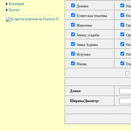
Кулинария
Домики
Нац
Прочее
Египетская тематика
Нов
Животные
Ори
Замки, усадьбы
Орн
Знаки Зодиака
Пас
Игрушки
Пе
Иконы
Пор
Длина:
Ширина/Диаметр: