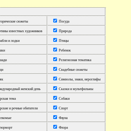
орические сюжеты
Посуда
тины известных художников
Природа
абли и лодки
Птицы
шки
Ребенок
шади
Религиозная тематика
ди
Свадебные сюжеты
як
Символы, знаки, иероглифы
дународный женский день
Сказки и мультфильмы
ская тема
Собаки
ские и речные обитатели
Спорт
екомые
Фауна
тюрморт
Флора