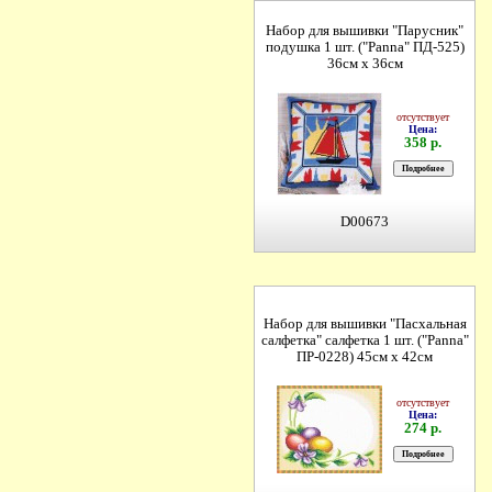
Набор для вышивки "Парусник"
подушка 1 шт. ("Panna" ПД-525)
36см х 36см
отсутствует
Цена:
358 р.
D00673
Набор для вышивки "Пасхальная
салфетка" салфетка 1 шт. ("Panna"
ПР-0228) 45см х 42см
отсутствует
Цена:
274 р.