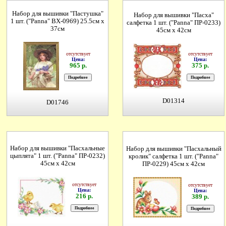
Набор для вышивки "Пастушка"
Набор для вышивки "Пасха"
1 шт. ("Panna" ВХ-0969) 25.5см х
салфетка 1 шт. ("Panna" ПР-0233)
37см
45см х 42см
отсутствует
отсутствует
Цена:
Цена:
965 р.
375 р.
D01314
D01746
Набор для вышивки "Пасхальные
Набор для вышивки "Пасхальный
цыплята" 1 шт. ("Panna" ПР-0232)
кролик" салфетка 1 шт. ("Panna"
45см х 42см
ПР-0229) 45см х 42см
отсутствует
отсутствует
Цена:
Цена:
216 р.
389 р.