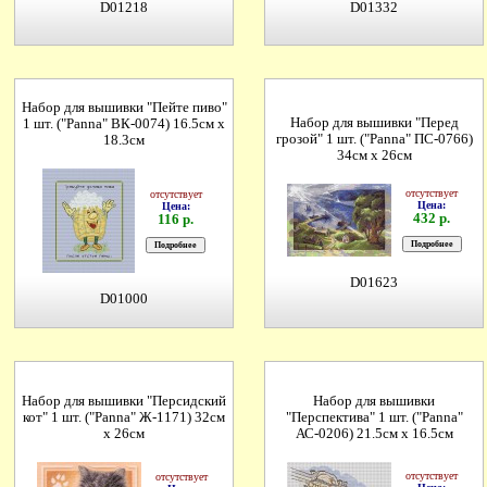
D01218
D01332
Набор для вышивки "Пейте пиво"
Набор для вышивки "Перед
1 шт. ("Panna" ВК-0074) 16.5см х
грозой" 1 шт. ("Panna" ПС-0766)
18.3см
34см х 26см
отсутствует
отсутствует
Цена:
Цена:
432 р.
116 р.
D01623
D01000
Набор для вышивки "Персидский
Набор для вышивки
кот" 1 шт. ("Panna" Ж-1171) 32см
"Перспектива" 1 шт. ("Panna"
х 26см
АС-0206) 21.5см х 16.5см
отсутствует
отсутствует