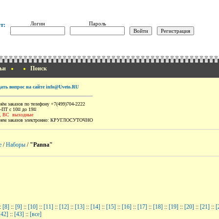
Логин
Пароль
т:
ьи
Поиск
дать вопрос на сайте info@Uveto.RU
ём заказов по телефону +7(499)704-2222
-ПТ с 10
до 19
00
00
, ВС выходные
ем заказов электронно:
КРУГЛОСУТОЧНО
е
/
Наборы
/
"Panna"
:
[8]
::
[9]
::
[10]
::
[11]
::
[12]
::
[13]
::
[14]
::
[15]
::
[16]
::
[17]
::
[18]
::
[19]
::
[20]
::
[21]
::
[
[42]
::
[43]
::
[все]