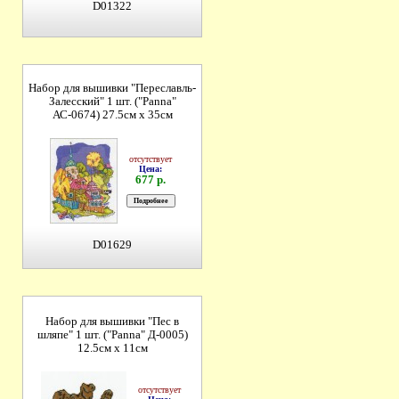
D01322
Набор для вышивки "Переславль-
Залесский" 1 шт. ("Panna"
АС-0674) 27.5см х 35см
отсутствует
Цена:
677 р.
D01629
Набор для вышивки "Пес в
шляпе" 1 шт. ("Panna" Д-0005)
12.5см х 11см
отсутствует