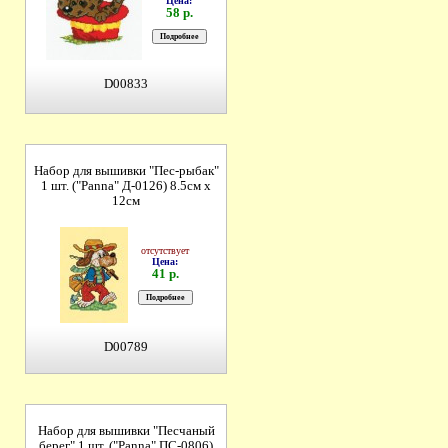
Цена:
58 р.
D00833
Набор для вышивки "Пес-рыбак"
1 шт. ("Panna" Д-0126) 8.5см х
12см
отсутствует
Цена:
41 р.
D00789
Набор для вышивки "Песчаный
берег" 1 шт. ("Panna" ПС-0806)