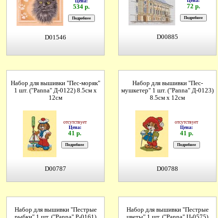
Цена:
Цена:
72 р.
534 р.
D00885
D01546
Набор для вышивки "Пес-моряк"
Набор для вышивки "Пес-
1 шт. ("Panna" Д-0122) 8.5см х
мушкетер" 1 шт. ("Panna" Д-0123)
12см
8.5см х 12см
отсутствует
отсутствует
Цена:
Цена:
41 р.
41 р.
D00787
D00788
Набор для вышивки "Пестрые
Набор для вышивки "Пестрые
рыбки" 1 шт. ("Panna" Р-0161)
цветы" 1 шт. ("Panna" Ц-0575)