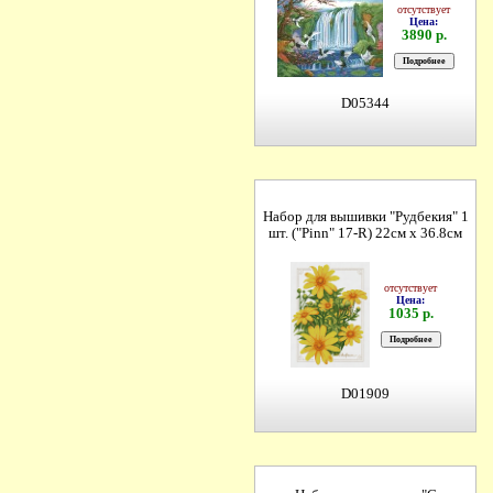
отсутствует
Цена:
3890 р.
D05344
Набор для вышивки "Рудбекия" 1
шт. ("Pinn" 17-R) 22см х 36.8см
отсутствует
Цена:
1035 р.
D01909