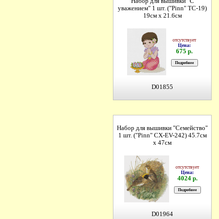
Набор для вышивки "С
уважением" 1 шт. ("Pinn" TC-19)
19см х 21.6см
отсутствует
Цена:
675 р.
D01855
Набор для вышивки "Семейство"
1 шт. ("Pinn" СХ-EV-242) 45.7см
х 47см
отсутствует
Цена:
4024 р.
D01964