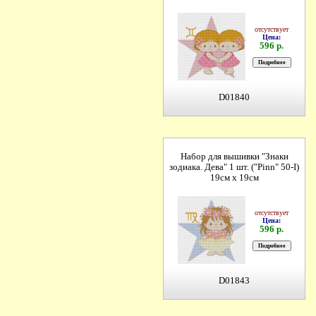
отсутствует
Цена:
596 р.
D01840
Набор для вышивки "Знаки
зодиака. Дева" 1 шт. ("Pinn" 50-I)
19см х 19см
отсутствует
Цена:
596 р.
D01843