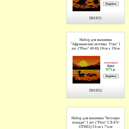
D01851
Набор для вышивки
"Африканские мотивы. Утка" 1
шт. ("Pinn" 40-H) 19см х 19см
отсутствует
Цена:
675 р.
D01852
Набор для вышивки "Бегущие
лошади" 1 шт. ("Pinn" СХ-EV-
OTH02) 51см х 71см