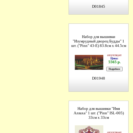
D01845
Набор для вышивки
"Изумрудный дворец Будды" 1
шт. ("Pinn" 43-E) 83.8см х 44.5см
отсутствует
Цена:
5565 р.
D01948
Набор для вышивки "Имя
Аллаха" 1 шт. ("Pinn" ISL-005)
33см х 33см
отсутствует