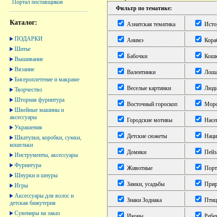
Портал поставщиков
Фильтр по тематике:
Каталог:
Азиатская тематика
Исто
ПОДАРКИ
Анимэ
Кораб
Шитье
Бабочки
Кош
Вышивание
Вязание
Валентинки
Лоша
Бисероплетение и макраме
Веселые картинки
Люд
Творчество
Шторная фурнитура
Восточный гороскоп
Морск
Швейные машины и
аксессуары
Городские мотивы
Насе
Украшения
Детские сюжеты
Наци
Шкатулки, коробки, сумки,
кошельки
Домики
Пейз
Инструменты, аксессуары
Фурнитура
Животные
Порт
Шнурки и шнуры
Замки, усадьбы
Прир
Игры
Аксессуары для волос и
Знаки Зодиака
Пти
детская бижутерия
Сувениры на заказ
Иконы
Ребе