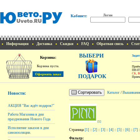
Логин
Кабинет:
Информация
Доставка
Скидки
FAQ
Обратная связь
Стат
ВЫБЕРИ
Задат
Корзина:
Корзина пуста.
Приём
ПН-ПТ
СБ, 
ПОДАРОК
Прием
Сортировать
Каталог
/
Вышивани
Новости:
АКЦИЯ "Вас ждёт подарок!"
Работа Магазина в дни
празднования Нового Года
[1]
Исполнение заказов в дни
Страница
[1]
::
[2]
::
[3]
::
[4]
::
[5]
::
[6]
::
[7]
:
самоизоляции.
Фильтр: