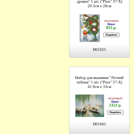
дракон" 1 шт. ("Pinn" 37-X)
20.3см х 28см
отсутствует
Цена:
855 р.
D01925
Набор для вышивки "Летний
пейзаж" 1 шт. ("Pinn" 57-X)
41.9см х 33см
отсутствует
Цена:
2322 р.
D01943