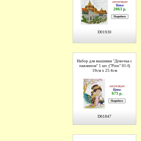
отсутствует
Цена:
2063 р.
D01930
Набор для вышивки "Девочка с
павлином" 1 шт. ("Pinn" 01-I)
19см х 25.4см
отсутствует
Цена:
675 р.
D01847