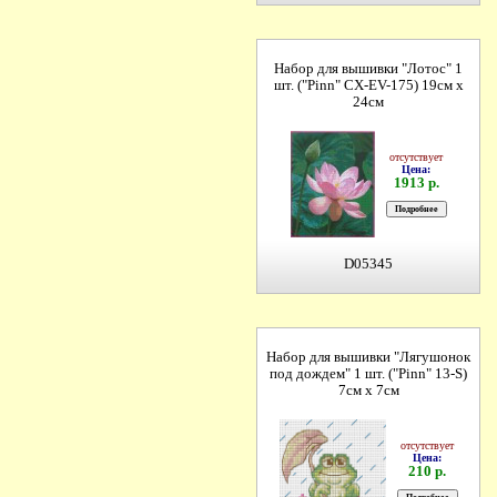
Набор для вышивки "Лотос" 1
шт. ("Pinn" СХ-EV-175) 19см х
24см
отсутствует
Цена:
1913 р.
D05345
Набор для вышивки "Лягушонок
под дождем" 1 шт. ("Pinn" 13-S)
7см х 7см
отсутствует
Цена:
210 р.