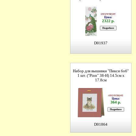
отсутствует
Цена:
2322 р.
D01937
Набор для вышивки "Пикси боб"
1 шт. ("Pinn" 38-H) 14.5см х
17.8см
отсутствует
Цена:
364 р.
D01864