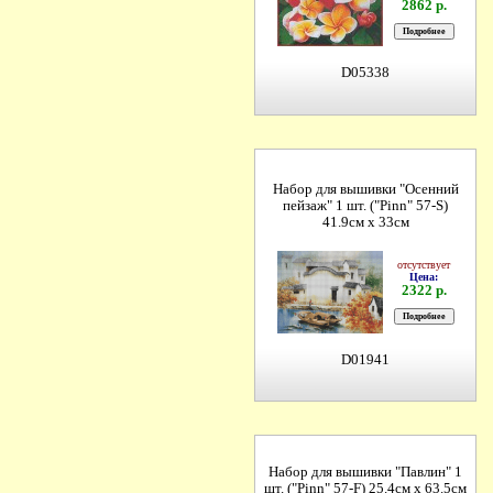
2862 р.
D05338
Набор для вышивки "Осенний
пейзаж" 1 шт. ("Pinn" 57-S)
41.9см х 33см
отсутствует
Цена:
2322 р.
D01941
Набор для вышивки "Павлин" 1
шт. ("Pinn" 57-F) 25.4см х 63.5см