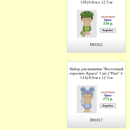
13F) 8.9см х 12.7см
отсутствует
Цена:
330 р.
D01822
Набор для вышивки "Восточный
гороскоп. Крыса" 1 шт. ("Pinn" J-
13A) 8.9см х 12.7см
отсутствует
Цена:
275 р.
D01817