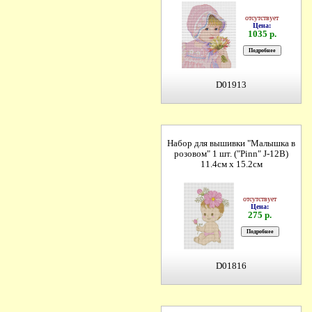
отсутствует
Цена:
1035 р.
D01913
Набор для вышивки "Малышка в
розовом" 1 шт. ("Pinn" J-12B)
11.4см х 15.2см
отсутствует
Цена:
275 р.
D01816