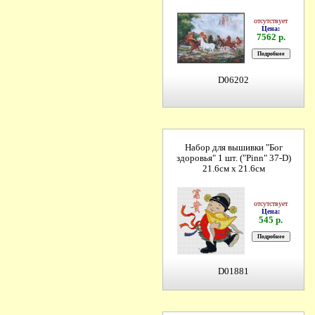
отсутствует
Цена:
7562 р.
D06202
Набор для вышивки "Бог
здоровья" 1 шт. ("Pinn" 37-D)
21.6см х 21.6см
отсутствует
Цена:
545 р.
D01881