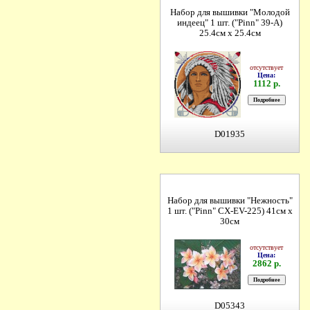
Набор для вышивки "Молодой
индеец" 1 шт. ("Pinn" 39-A)
25.4см х 25.4см
отсутствует
Цена:
1112 р.
D01935
Набор для вышивки "Нежность"
1 шт. ("Pinn" СХ-EV-225) 41см х
30см
отсутствует
Цена:
2862 р.
D05343