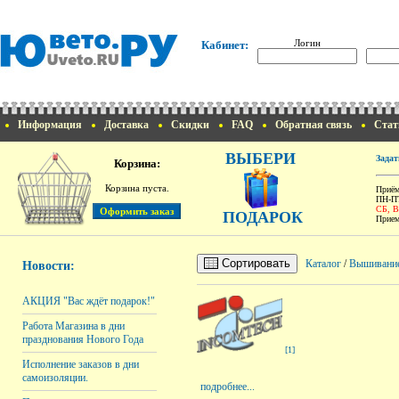
Логин
Кабинет:
Информация
Доставка
Скидки
FAQ
Обратная связь
Стат
ВЫБЕРИ
Задат
Корзина:
Корзина пуста.
Приём
ПН-ПТ
СБ, 
ПОДАРОК
Прием
Сортировать
Каталог
/
Вышивани
Новости:
АКЦИЯ "Вас ждёт подарок!"
Работа Магазина в дни
празднования Нового Года
[1]
Исполнение заказов в дни
самоизоляции.
подробнее...