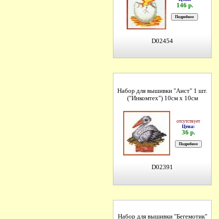
146 р.
D02454
Набор для вышивки "Аист" 1 шт.
("Инкомтех") 10см х 10см
отсутствует
Цена:
36 р.
D02391
Набор для вышивки "Бегемотик"