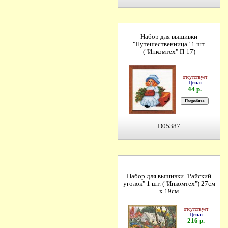
Набор для вышивки
"Путешественница" 1 шт.
("Инкомтех" П-17)
отсутствует
Цена:
44 р.
D05387
Набор для вышивки "Райский
уголок" 1 шт. ("Инкомтех") 27см
х 19см
отсутствует
Цена:
216 р.