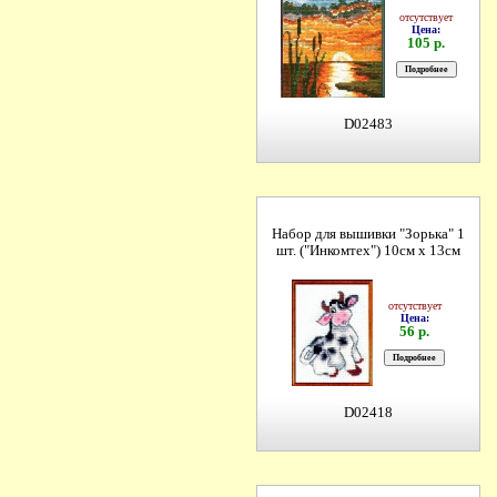
отсутствует
Цена:
105 р.
D02483
Набор для вышивки "Зорька" 1
шт. ("Инкомтех") 10см х 13см
отсутствует
Цена:
56 р.
D02418