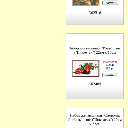
D02516
Набор для вышивки "Розы" 1 шт.
("Инкомтех") 22см х 15см
отсутствует
Цена:
82 р.
D02465
Набор для вышивки "Символы.
Любовь" 1 шт. ("Инкомтех") 20см
х 23см