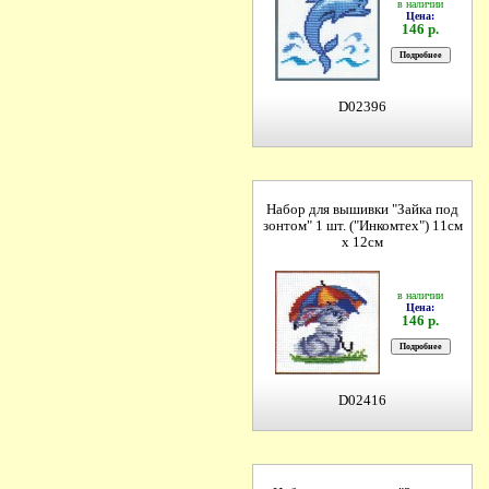
в наличии
Цена:
146 р.
D02396
Набор для вышивки "Зайка под
зонтом" 1 шт. ("Инкомтех") 11см
х 12см
в наличии
Цена:
146 р.
D02416