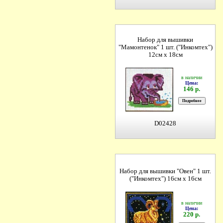
Набор для вышивки
"Мамонтенок" 1 шт. ("Инкомтех")
12см х 18см
в наличии
Цена:
146 р.
D02428
Набор для вышивки "Овен" 1 шт.
("Инкомтех") 16см х 16см
в наличии
Цена:
220 р.