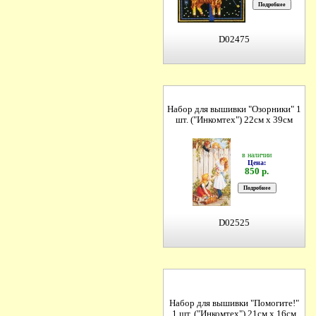
D02475
Набор для вышивки "Озорники" 1
шт. ("Инкомтех") 22см х 39см
в наличии
Цена:
850 р.
D02525
Набор для вышивки "Помогите!"
1 шт. ("Инкомтех") 21см х 16см