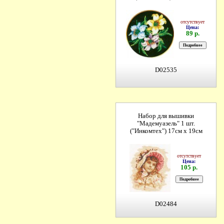
отсутствует
Цена:
89 р.
D02535
Набор для вышивки
"Мадемуазель" 1 шт.
("Инкомтех") 17см х 19см
отсутствует
Цена:
105 р.
D02484