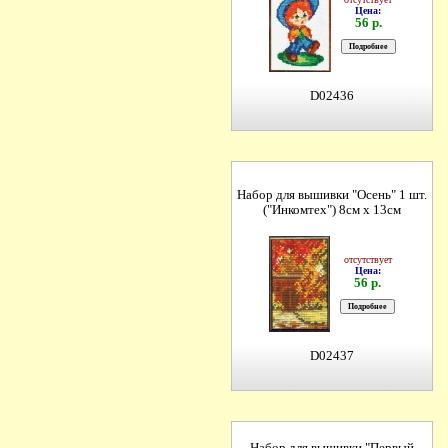
Цена:
56 р.
D02436
Набор для вышивки "Осень" 1 шт.
("Инкомтех") 8см х 13см
отсутствует
Цена:
56 р.
D02437