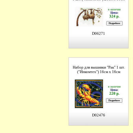
в наличии
Цена:
324 р.
D06271
Набор для вышивки "Рак" 1 шт.
("Инкомтех") 16см х 16см
в наличии
Цена:
220 р.
D02476