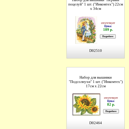
Набор для вышивки "Первый
поцелуй" 1 шт. ("Инкомтех") 22см
х 34см
отсутствует
Цена:
189 р.
D02510
Набор для вышивки
"Подсолнухи" 1 шт. ("Инкомтех")
17см х 22см
отсутствует
Цена:
82 р.
D02464