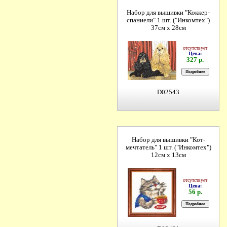
Набор для вышивки "Коккер-
спаниели" 1 шт. ("Инкомтех")
37см х 28см
отсутствует
Цена:
327 р.
D02543
Набор для вышивки "Кот-
мечтатель" 1 шт. ("Инкомтех")
12см х 13см
отсутствует
Цена:
56 р.