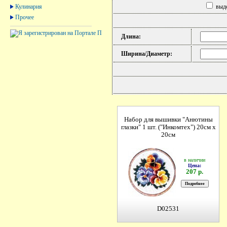
Кулинария
выде
Прочее
Длина:
Ширина/Диаметр:
Набор для вышивки "Анютины
глазки" 1 шт. ("Инкомтех") 20см х
20см
в наличии
Цена:
207 р.
D02531