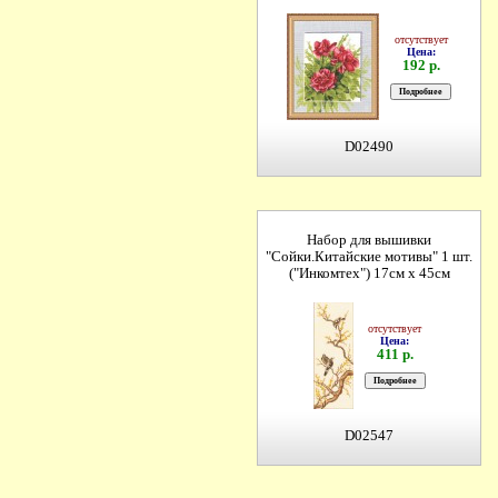
отсутствует
Цена:
192 р.
D02490
Набор для вышивки
"Сойки.Китайские мотивы" 1 шт.
("Инкомтех") 17см х 45см
отсутствует
Цена:
411 р.
D02547