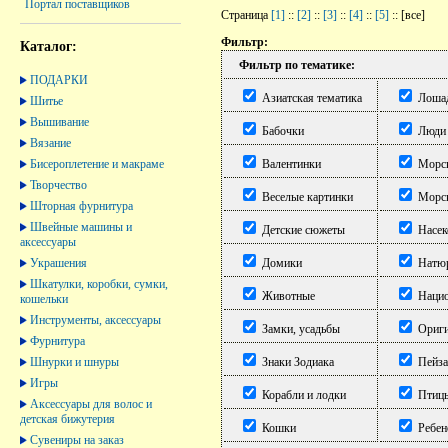
Портал поставщиков
Страница
[1]
::
[2]
::
[3]
::
[4]
::
[5]
:: [все]
Фильтр:
Каталог:
Фильтр по тематике:
ПОДАРКИ
Азиатская тематика
Лоша
Шитье
Вышивание
Бабочки
Люди
Вязание
Бисероплетение и макраме
Валентинки
Морск
Творчество
Веселые картинки
Морск
Шторная фурнитура
Швейные машины и
Детские сюжеты
Насек
аксессуары
Украшения
Домики
Натю
Шкатулки, коробки, сумки,
Животные
Нацио
кошельки
Инструменты, аксессуары
Замки, усадьбы
Ориги
Фурнитура
Шнурки и шнуры
Знаки Зодиака
Пейз
Игры
Корабли и лодки
Птиц
Аксессуары для волос и
детская бижутерия
Кошки
Ребен
Сувениры на заказ