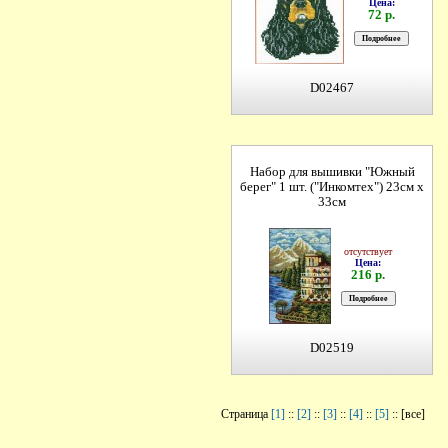
Цена:
72 р.
D02467
Набор для вышивки "Южный
берег" 1 шт. ("Инкомтех") 23см х
33см
отсутствует
Цена:
216 р.
D02519
Страница
[1]
::
[2]
::
[3]
::
[4]
::
[5]
:: [все]