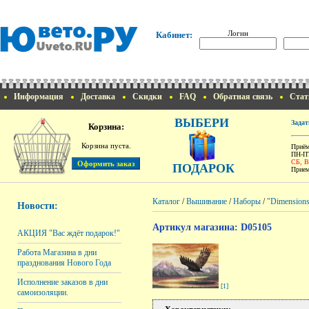
Логин
Кабинет:
Информация
Доставка
Скидки
FAQ
Обратная связь
Стат
ВЫБЕРИ
Задат
Корзина:
Корзина пуста.
Приём
ПН-ПТ
СБ, 
ПОДАРОК
Прием
Каталог
/
Вышивание
/
Наборы
/
"Dimension
Новости:
Артикул магазина: D05105
АКЦИЯ "Вас ждёт подарок!"
Работа Магазина в дни
празднования Нового Года
Исполнение заказов в дни
[1]
самоизоляции.