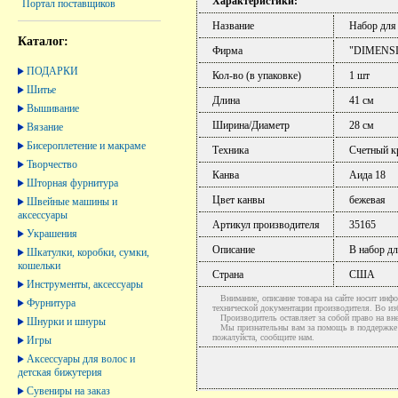
Характеристики:
Портал поставщиков
Название
Набор для
Каталог:
Фирма
"DIMENS
ПОДАРКИ
Кол-во (в упаковке)
1 шт
Шитье
Длина
41 см
Вышивание
Ширина/Диаметр
28 см
Вязание
Бисероплетение и макраме
Техника
Счетный к
Творчество
Канва
Аида 18
Шторная фурнитура
Цвет канвы
бежевая
Швейные машины и
аксессуары
Артикул производителя
35165
Украшения
Описание
В набор дл
Шкатулки, коробки, сумки,
кошельки
Страна
США
Инструменты, аксессуары
Внимание, описание товара на сайте носит инфо
Фурнитура
технической документации производителя. Во и
Производитель оставляет за собой право на вне
Шнурки и шнуры
Мы признательны вам за помощь в поддержке ак
пожалуйста, сообщите нам.
Игры
Аксессуары для волос и
детская бижутерия
Сувениры на заказ