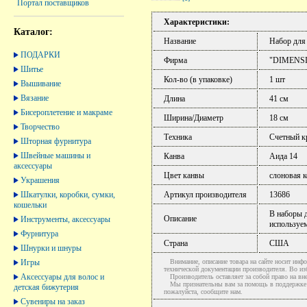
Портал поставщиков
Характеристики:
Каталог:
Название
Набор для
ПОДАРКИ
Фирма
"DIMENS
Шитье
Кол-во (в упаковке)
1 шт
Вышивание
Вязание
Длина
41 см
Бисероплетение и макраме
Ширина/Диаметр
18 см
Творчество
Техника
Счетный к
Шторная фурнитура
Швейные машины и
Канва
Аида 14
аксессуары
Цвет канвы
слоновая к
Украшения
Шкатулки, коробки, сумки,
Артикул производителя
13686
кошельки
В наборы д
Описание
Инструменты, аксессуары
используем
Фурнитура
Страна
США
Шнурки и шнуры
Игры
Внимание, описание товара на сайте носит инфо
технической документации производителя. Во и
Аксессуары для волос и
Производитель оставляет за собой право на вне
Мы признательны вам за помощь в поддержке ак
детская бижутерия
пожалуйста, сообщите нам.
Сувениры на заказ