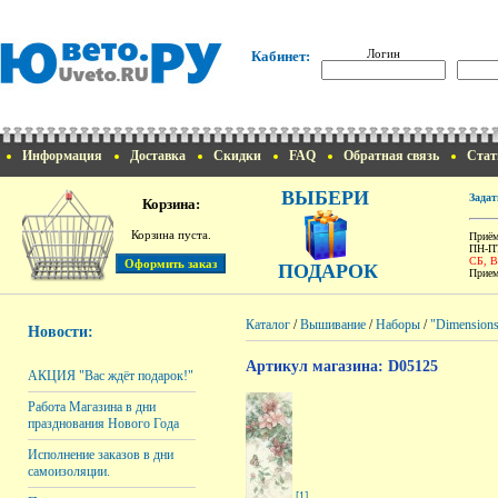
Логин
Кабинет:
Информация
Доставка
Скидки
FAQ
Обратная связь
Стат
ВЫБЕРИ
Задат
Корзина:
Корзина пуста.
Приём
ПН-ПТ
СБ, 
ПОДАРОК
Прием
Каталог
/
Вышивание
/
Наборы
/
"Dimension
Новости:
Артикул магазина: D05125
АКЦИЯ "Вас ждёт подарок!"
Работа Магазина в дни
празднования Нового Года
Исполнение заказов в дни
самоизоляции.
[1]