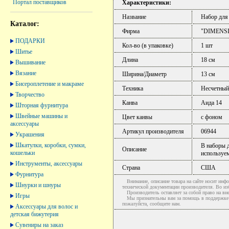
Портал поставщиков
Характеристики:
Название
Набор для
Каталог:
Фирма
"DIMENS
ПОДАРКИ
Кол-во (в упаковке)
1 шт
Шитье
Длина
18 см
Вышивание
Вязание
Ширина/Диаметр
13 см
Бисероплетение и макраме
Техника
Несчетный
Творчество
Канва
Аида 14
Шторная фурнитура
Швейные машины и
Цвет канвы
с фоном
аксессуары
Артикул производителя
06944
Украшения
Шкатулки, коробки, сумки,
В наборы д
Описание
кошельки
используем
Инструменты, аксессуары
Страна
США
Фурнитура
Внимание, описание товара на сайте носит инфо
Шнурки и шнуры
технической документации производителя. Во и
Производитель оставляет за собой право на вне
Игры
Мы признательны вам за помощь в поддержке ак
пожалуйста, сообщите нам.
Аксессуары для волос и
детская бижутерия
Сувениры на заказ