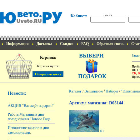
Логин
Кабинет:
Информация
Доставка
Скидки
FAQ
Обратная связь
Стат
ВЫБЕРИ
Задат
Корзина:
Корзина пуста.
Приём
ПН-ПТ
СБ, 
ПОДАРОК
Прием
Каталог
/
Вышивание
/
Наборы
/
"Dimension
Новости:
Артикул магазина: D05144
АКЦИЯ "Вас ждёт подарок!"
Работа Магазина в дни
празднования Нового Года
Исполнение заказов в дни
[1]
самоизоляции.