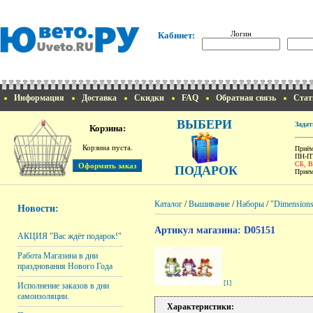
Логин
Кабинет:
Информация
Доставка
Скидки
FAQ
Обратная связь
Стат
ВЫБЕРИ
Задат
Корзина:
Корзина пуста.
Приём
ПН-ПТ
СБ, 
ПОДАРОК
Прием
Каталог
/
Вышивание
/
Наборы
/
"Dimension
Новости:
Артикул магазина: D05151
АКЦИЯ "Вас ждёт подарок!"
Работа Магазина в дни
празднования Нового Года
[1]
Исполнение заказов в дни
самоизоляции.
Характеристики: