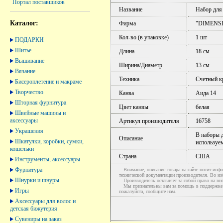
Портал поставщиков
Название
Набор для
Каталог:
Фирма
"DIMENS
Кол-во (в упаковке)
1 шт
ПОДАРКИ
Шитье
Длина
18 см
Вышивание
Ширина/Диаметр
13 см
Вязание
Техника
Счетный к
Бисероплетение и макраме
Творчество
Канва
Аида 14
Шторная фурнитура
Цвет канвы
белая
Швейные машины и
аксессуары
Артикул производителя
16758
Украшения
В наборы д
Описание
Шкатулки, коробки, сумки,
используем
кошельки
Страна
США
Инструменты, аксессуары
Фурнитура
Внимание, описание товара на сайте носит инфо
технической документации производителя. Во и
Шнурки и шнуры
Производитель оставляет за собой право на вне
Мы признательны вам за помощь в поддержке ак
Игры
пожалуйста, сообщите нам.
Аксессуары для волос и
детская бижутерия
Сувениры на заказ