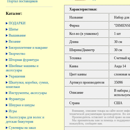
Портал поставщиков
Характеристики:
Каталог:
Название
Набор для
ПОДАРКИ
Фирма
"DIMENS
Шитье
Кол-во (в упаковке)
1 шт
Вышивание
Вязание
Длина
30 см
Бисероплетение и макраме
Ширина/Диаметр
30 см
Творчество
Техника
Счетный к
Шторная фурнитура
Швейные машины и
Канва
Аида 14
аксессуары
Цвет канвы
слоновая к
Украшения
Шкатулки, коробки, сумки,
Артикул производителя
35096
кошельки
В наборы д
Описание
Инструменты, аксессуары
используем
Фурнитура
Страна
США
Шнурки и шнуры
Игры
Внимание, описание товара на сайте носит инфо
технической документации производителя. Во и
Аксессуары для волос и
Производитель оставляет за собой право на вне
Мы признательны вам за помощь в поддержке ак
детская бижутерия
пожалуйста, сообщите нам.
Сувениры на заказ