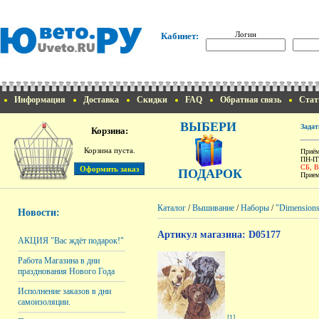
Логин
Кабинет:
Информация
Доставка
Скидки
FAQ
Обратная связь
Стат
ВЫБЕРИ
Задат
Корзина:
Корзина пуста.
Приём
ПН-ПТ
СБ, 
ПОДАРОК
Прием
Каталог
/
Вышивание
/
Наборы
/
"Dimension
Новости:
Артикул магазина: D05177
АКЦИЯ "Вас ждёт подарок!"
Работа Магазина в дни
празднования Нового Года
Исполнение заказов в дни
самоизоляции.
[1]