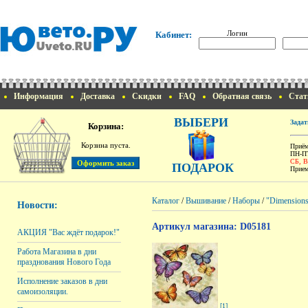
Логин
Кабинет:
Информация
Доставка
Скидки
FAQ
Обратная связь
Стат
ВЫБЕРИ
Задат
Корзина:
Корзина пуста.
Приём
ПН-ПТ
СБ, 
ПОДАРОК
Прием
Каталог
/
Вышивание
/
Наборы
/
"Dimension
Новости:
Артикул магазина: D05181
АКЦИЯ "Вас ждёт подарок!"
Работа Магазина в дни
празднования Нового Года
Исполнение заказов в дни
самоизоляции.
[1]