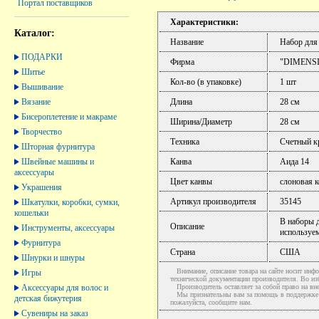
Портал поставщиков
Характеристики:
Каталог:
Название
Набор для
ПОДАРКИ
Фирма
"DIMENS
Шитье
Кол-во (в упаковке)
1 шт
Вышивание
Вязание
Длина
28 см
Бисероплетение и макраме
Ширина/Диаметр
28 см
Творчество
Техника
Счетный к
Шторная фурнитура
Швейные машины и
Канва
Аида 14
аксессуары
Цвет канвы
слоновая к
Украшения
Артикул производителя
35145
Шкатулки, коробки, сумки,
кошельки
В наборы д
Описание
Инструменты, аксессуары
используем
Фурнитура
Страна
США
Шнурки и шнуры
Внимание, описание товара на сайте носит инфо
Игры
технической документации производителя. Во и
Аксессуары для волос и
Производитель оставляет за собой право на вне
Мы признательны вам за помощь в поддержке ак
детская бижутерия
пожалуйста, сообщите нам.
Сувениры на заказ