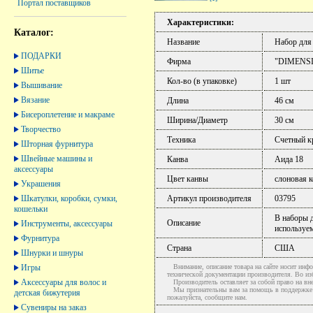
Портал поставщиков
Характеристики:
Каталог:
Название
Набор для
ПОДАРКИ
Фирма
"DIMENS
Шитье
Кол-во (в упаковке)
1 шт
Вышивание
Вязание
Длина
46 см
Бисероплетение и макраме
Ширина/Диаметр
30 см
Творчество
Техника
Счетный к
Шторная фурнитура
Швейные машины и
Канва
Аида 18
аксессуары
Цвет канвы
слоновая к
Украшения
Шкатулки, коробки, сумки,
Артикул производителя
03795
кошельки
В наборы д
Описание
Инструменты, аксессуары
используем
Фурнитура
Страна
США
Шнурки и шнуры
Игры
Внимание, описание товара на сайте носит инфо
технической документации производителя. Во и
Аксессуары для волос и
Производитель оставляет за собой право на вне
Мы признательны вам за помощь в поддержке ак
детская бижутерия
пожалуйста, сообщите нам.
Сувениры на заказ