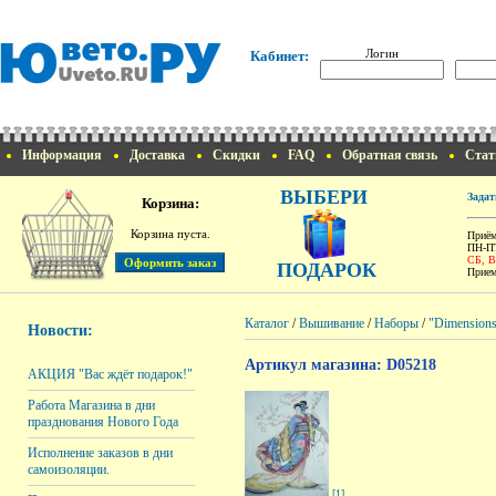
Логин
Кабинет:
Информация
Доставка
Скидки
FAQ
Обратная связь
Стат
ВЫБЕРИ
Задат
Корзина:
Корзина пуста.
Приём
ПН-ПТ
СБ, 
ПОДАРОК
Прием
Каталог
/
Вышивание
/
Наборы
/
"Dimension
Новости:
Артикул магазина: D05218
АКЦИЯ "Вас ждёт подарок!"
Работа Магазина в дни
празднования Нового Года
Исполнение заказов в дни
самоизоляции.
[1]