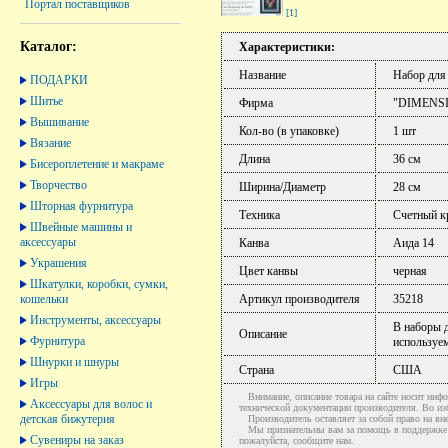
Портал поставщиков
[1]
Каталог:
Характеристики:
Название
Набор для
ПОДАРКИ
Шитье
Фирма
"DIMENS
Вышивание
Кол-во (в упаковке)
1 шт
Вязание
Длина
36 см
Бисероплетение и макраме
Творчество
Ширина/Диаметр
28 см
Шторная фурнитура
Техника
Счетный к
Швейные машины и
аксессуары
Канва
Аида 14
Украшения
Цвет канвы
черная
Шкатулки, коробки, сумки,
кошельки
Артикул производителя
35218
Инструменты, аксессуары
В наборы д
Описание
Фурнитура
используем
Шнурки и шнуры
Страна
США
Игры
Внимание, описание товара на сайте носит инфо
Аксессуары для волос и
технической документации производителя. Во и
детская бижутерия
Производитель оставляет за собой право на вне
Мы признательны вам за помощь в поддержке ак
Сувениры на заказ
пожалуйста, сообщите нам.