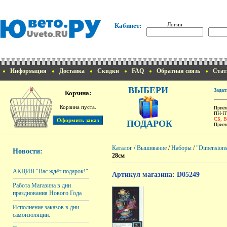
Логин
Кабинет:
Информация
Доставка
Скидки
FAQ
Обратная связь
Стат
ВЫБЕРИ
Задат
Корзина:
Корзина пуста.
Приём
ПН-ПТ
СБ, 
ПОДАРОК
Прием
Каталог
/
Вышивание
/
Наборы
/
"Dimension
Новости:
28см
АКЦИЯ "Вас ждёт подарок!"
Артикул магазина: D05249
Работа Магазина в дни
празднования Нового Года
Исполнение заказов в дни
самоизоляции.