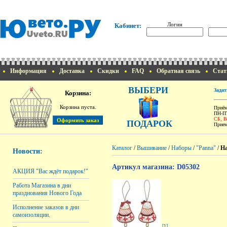
Логин
Кабинет:
Информация
Доставка
Скидки
FAQ
Обратная связь
Стат
ВЫБЕРИ
Задат
Корзина:
Корзина пуста.
Приём
ПН-ПТ
СБ, 
ПОДАРОК
Прием
Каталог
/
Вышивание
/
Наборы
/
"Panna"
/
На
Новости:
Артикул магазина: D05302
АКЦИЯ "Вас ждёт подарок!"
Работа Магазина в дни
празднования Нового Года
Исполнение заказов в дни
самоизоляции.
[1]