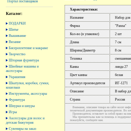
Портал поставщиков
Характеристики:
Каталог:
Название
Набор для
ПОДАРКИ
Фирма
"Panna"
Шитье
Кол-во (в упаковке)
2 шт
Вышивание
Вязание
Длина
7 см
Бисероплетение и макраме
Ширина/Диаметр
8 см
Творчество
Техника
смешанная
Шторная фурнитура
Швейные машины и
Канва
линда 27
аксессуары
Цвет канвы
белая
Украшения
Шкатулки, коробки, сумки,
Артикул производителя
ИГ-1271
кошельки
Описание
В набор дл
Инструменты, аксессуары
Страна
Россия
Фурнитура
Шнурки и шнуры
Внимание, описание товара на сайте носит инфо
технической документации производителя. Во и
Игры
Производитель оставляет за собой право на вне
Мы признательны вам за помощь в поддержке ак
Аксессуары для волос и
пожалуйста, сообщите нам.
детская бижутерия
Сувениры на заказ