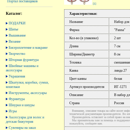
Портал поставщиков
[1]
Каталог:
Характеристики:
Название
Набор для
ПОДАРКИ
Шитье
Фирма
"Panna"
Вышивание
Кол-во (в упаковке)
2 шт
Вязание
Длина
7 см
Бисероплетение и макраме
Творчество
Ширина/Диаметр
8 см
Шторная фурнитура
Техника
смешанная
Швейные машины и
аксессуары
Канва
линда 27
Украшения
Цвет канвы
белая
Шкатулки, коробки, сумки,
кошельки
Артикул производителя
ИГ-1271
Инструменты, аксессуары
Описание
В набор дл
Фурнитура
Страна
Россия
Шнурки и шнуры
Игры
Внимание, описание товара на сайте носит инфо
технической документации производителя. Во и
Аксессуары для волос и
Производитель оставляет за собой право на вне
Мы признательны вам за помощь в поддержке ак
детская бижутерия
пожалуйста, сообщите нам.
Сувениры на заказ