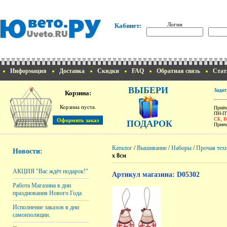
Логин
Кабинет:
Информация
Доставка
Скидки
FAQ
Обратная связь
Стат
ВЫБЕРИ
Задат
Корзина:
Корзина пуста.
Приём
ПН-ПТ
СБ, 
ПОДАРОК
Прием
Каталог
/
Вышивание
/
Наборы
/
Прочая тех
Новости:
х 8см
АКЦИЯ "Вас ждёт подарок!"
Артикул магазина: D05302
Работа Магазина в дни
празднования Нового Года
Исполнение заказов в дни
самоизоляции.