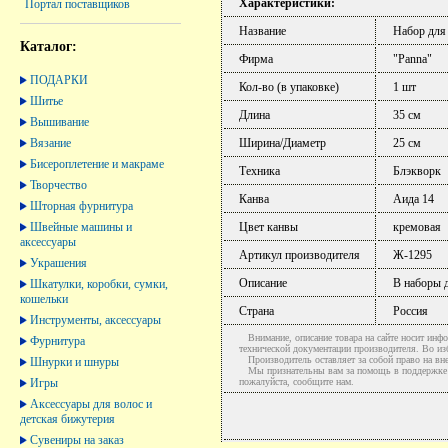
Характеристики:
Портал поставщиков
Название
Набор для
Каталог:
Фирма
"Panna"
ПОДАРКИ
Кол-во (в упаковке)
1 шт
Шитье
Длина
35 см
Вышивание
Вязание
Ширина/Диаметр
25 см
Бисероплетение и макраме
Техника
Блэкворк
Творчество
Канва
Аида 14
Шторная фурнитура
Швейные машины и
Цвет канвы
кремовая
аксессуары
Артикул производителя
Ж-1295
Украшения
Описание
В наборы д
Шкатулки, коробки, сумки,
кошельки
Страна
Россия
Инструменты, аксессуары
Внимание, описание товара на сайте носит инфо
Фурнитура
технической документации производителя. Во и
Производитель оставляет за собой право на вне
Шнурки и шнуры
Мы признательны вам за помощь в поддержке ак
Игры
пожалуйста, сообщите нам.
Аксессуары для волос и
детская бижутерия
Сувениры на заказ