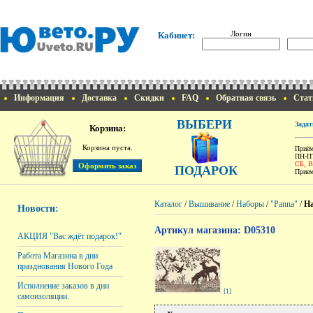
Логин
Кабинет:
Информация
Доставка
Скидки
FAQ
Обратная связь
Стат
ВЫБЕРИ
Задат
Корзина:
Корзина пуста.
Приём
ПН-ПТ
СБ, 
ПОДАРОК
Прием
Каталог
/
Вышивание
/
Наборы
/
"Panna"
/
На
Новости:
Артикул магазина: D05310
АКЦИЯ "Вас ждёт подарок!"
Работа Магазина в дни
празднования Нового Года
Исполнение заказов в дни
[1]
самоизоляции.