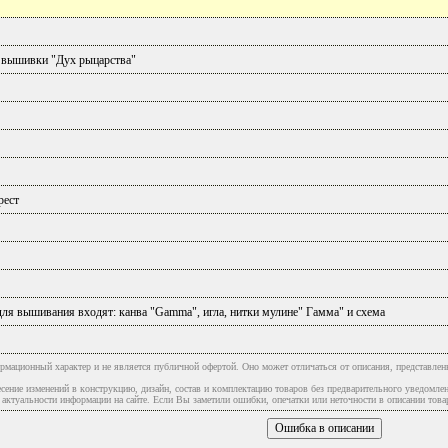
 вышивки "Дух рыцарства"
рест
ля вышивания входят: канва "Gamma", игла, нитки мулине" Гамма" и схема
рмационный характер и не является публичной офертой. Оно может отличаться от описания, представлен
сение изменений в конструкцию, дизайн, состав и комплектацию товаров без предварительного уведомле
туальности информации на сайте. Если Вы заметили ошибки, опечатки или неточности в описании товар