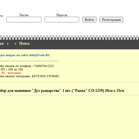
Логин
Пароль
т:
ьи
Поиск
дать вопрос на сайте info@Uveto.RU
ём заказов по телефону +7(499)704-2222
-ПТ с 10
до 19
00
00
, ВС выходные
ем заказов электронно:
КРУГЛОСУТОЧНО
бор для вышивки "Дух рыцарства" 1 шт. ("Panna" СО-1219) 20см х 33см