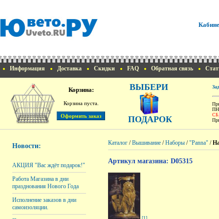
Кабине
Информация
Доставка
Скидки
FAQ
Обратная связь
Стат
ВЫБЕРИ
За
Корзина:
Корзина пуста.
При
ПН
СБ
ПОДАРОК
При
Каталог
/
Вышивание
/
Наборы
/
"Panna"
/
На
Новости:
Артикул магазина: D05315
АКЦИЯ "Вас ждёт подарок!"
Работа Магазина в дни
празднования Нового Года
Исполнение заказов в дни
самоизоляции.
[1]