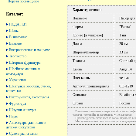
Портал поставщиков
Характеристики:
Каталог:
Название
Набор для
ПОДАРКИ
Фирма
"Panna"
Шитье
Кол-во (в упаковке)
1 шт
Вышивание
Вязание
Длина
20 см
Бисероплетение и макраме
Ширина/Диаметр
33 см
Творчество
Техника
Счетный к
Шторная фурнитура
Швейные машины и
Канва
Аида 14
аксессуары
Цвет канвы
черная
Украшения
Шкатулки, коробки, сумки,
Артикул производителя
СО-1219
кошельки
Описание
В наборы д
Инструменты, аксессуары
Страна
Россия
Фурнитура
Шнурки и шнуры
Внимание, описание товара на сайте носит инфо
товаров уточняйте информацию у менеджеров.
Игры
Производитель оставляет за собой право на вне
Мы признательны вам за помощь в поддержке ак
Аксессуары для волос и
детская бижутерия
Сувениры на заказ