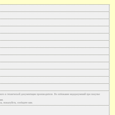
ного в технической документации производителя. Во избежание недоразумений при покупке
ния.
а, пожалуйста, сообщите нам.