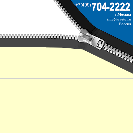
г.Москва
info@uveto.ru
Россия