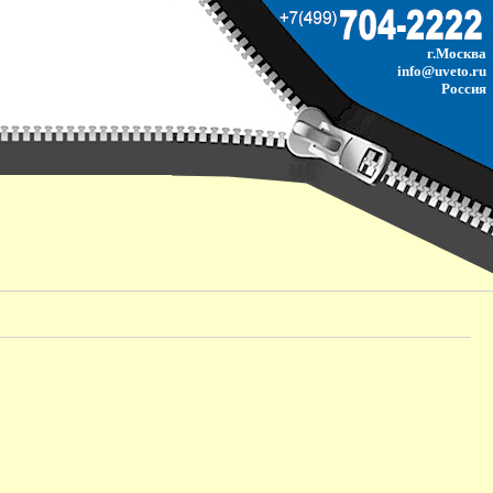
г.Москва
info@uveto.ru
Россия