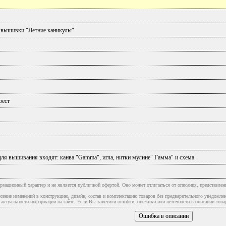
 вышивки "Летние каникулы"
рест
ля вышивания входят: канва "Gamma", игла, нитки мулине" Гамма" и схема
рмационный характер и не является публичной офертой. Оно может отличаться от описания, представлен
сение изменений в конструкцию, дизайн, состав и комплектацию товаров без предварительного уведомле
туальности информации на сайте. Если Вы заметили ошибки, опечатки или неточности в описании товар