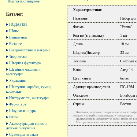
Портал поставщиков
Характеристики:
Каталог:
Название
Набор для
ПОДАРКИ
Фирма
"Panna"
Шитье
Кол-во (в упаковке)
1 шт
Вышивание
Вязание
Длина
18 см
Бисероплетение и макраме
Ширина/Диаметр
33 см
Творчество
Техника
Счетный к
Шторная фурнитура
Швейные машины и
Канва
Аида 14
аксессуары
Цвет канвы
белая
Украшения
Шкатулки, коробки, сумки,
Артикул производителя
ПС-1264
кошельки
Описание
В наборы д
Инструменты, аксессуары
Страна
Россия
Фурнитура
Шнурки и шнуры
Внимание, описание товара на сайте носит инфо
товаров уточняйте информацию у менеджеров.
Игры
Производитель оставляет за собой право на вне
Мы признательны вам за помощь в поддержке ак
Аксессуары для волос и
детская бижутерия
Сувениры на заказ