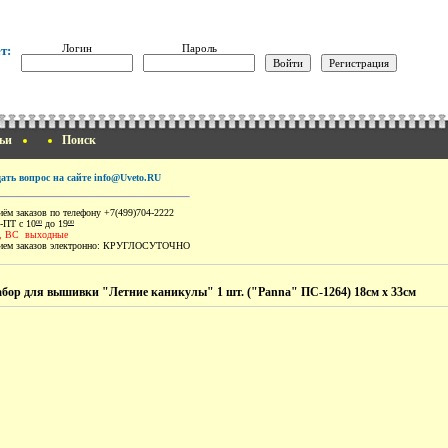
Логин
Пароль
т:
ьи
Поиск
дать вопрос на сайте info@Uveto.RU
ём заказов по телефону +7(499)704-2222
-ПТ с 10
до 19
00
00
, ВС выходные
ем заказов электронно:
КРУГЛОСУТОЧНО
бор для вышивки "Летние каникулы" 1 шт. ("Panna" ПС-1264) 18см х 33см