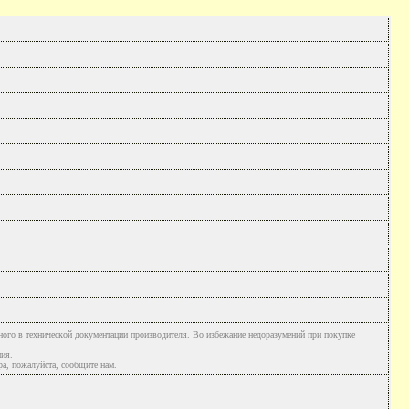
ного в технической документации производителя. Во избежание недоразумений при покупке
ния.
а, пожалуйста, сообщите нам.