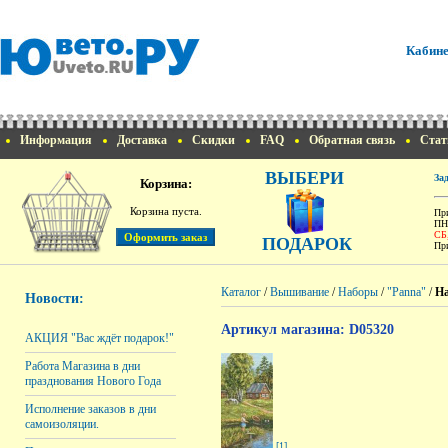
Кабине
Информация
Доставка
Скидки
FAQ
Обратная связь
Стат
ВЫБЕРИ
За
Корзина:
Корзина пуста.
При
ПН
СБ
ПОДАРОК
При
Каталог
/
Вышивание
/
Наборы
/
"Panna"
/
На
Новости:
Артикул магазина: D05320
АКЦИЯ "Вас ждёт подарок!"
Работа Магазина в дни
празднования Нового Года
Исполнение заказов в дни
самоизоляции.
[1]