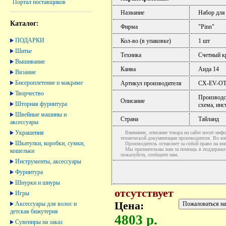
Портал поставщиков
Название
Набор для
Каталог:
Фирма
"Pinn"
ПОДАРКИ
Кол-во (в упаковке)
1 шт
Шитье
Техника
Счетный к
Вышивание
Канва
Аида 14
Вязание
Бисероплетение и макраме
Артикул производителя
CX-EV-O
Творчество
Производст
Описание
Шторная фурнитура
схема, инс
Швейные машины и
Страна
Тайланд
аксессуары
Украшения
Внимание, описание товара на сайте носит инфо
технической документации производителя. Во и
Шкатулки, коробки, сумки,
Производитель оставляет за собой право на вне
Мы признательны вам за помощь в поддержке ак
кошельки
пожалуйста, сообщите нам.
Инструменты, аксессуары
Фурнитура
Шнурки и шнуры
отсутствует
Игры
Цена:
Аксессуары для волос и
детская бижутерия
4803 р.
Сувениры на заказ