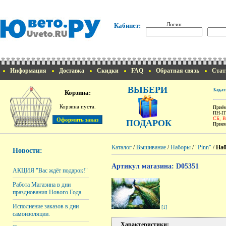
Логин
Кабинет:
Информация
Доставка
Скидки
FAQ
Обратная связь
Стат
ВЫБЕРИ
Задат
Корзина:
Корзина пуста.
Приём
ПН-ПТ
СБ, 
ПОДАРОК
Прием
Каталог
/
Вышивание
/
Наборы
/
"Pinn"
/
Наб
Новости:
Артикул магазина: D05351
АКЦИЯ "Вас ждёт подарок!"
Работа Магазина в дни
празднования Нового Года
Исполнение заказов в дни
[1]
самоизоляции.
Характеристики: