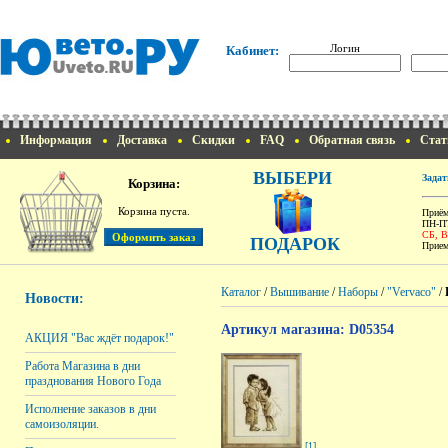
Логин
Кабинет:
Информация
Доставка
Скидки
FAQ
Обратная связь
Стат
ВЫБЕРИ
Задат
Корзина:
Корзина пуста.
Приём
ПН-ПТ
СБ, 
ПОДАРОК
Прием
Каталог
/
Вышивание
/
Наборы
/
"Vervaco"
/
Новости:
Артикул магазина: D05354
АКЦИЯ "Вас ждёт подарок!"
Работа Магазина в дни
празднования Нового Года
Исполнение заказов в дни
самоизоляции.
[1]