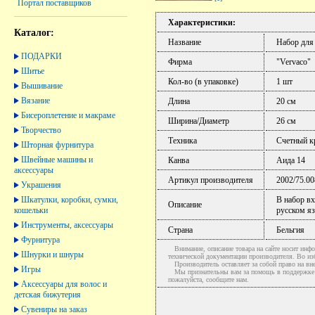
Портал поставщиков
Характеристики:
Каталог:
Название
Набор для
ПОДАРКИ
Фирма
"Vervaco"
Шитье
Кол-во (в упаковке)
1 шт
Вышивание
Вязание
Длина
20 см
Бисероплетение и макраме
Ширина/Диаметр
26 см
Творчество
Техника
Счетный к
Шторная фурнитура
Швейные машины и
Канва
Аида 14
аксессуары
Артикул производителя
2002/75.00
Украшения
Шкатулки, коробки, сумки,
В набор в
Описание
кошельки
русском яз
Инструменты, аксессуары
Страна
Бельгия
Фурнитура
Внимание, описание товара на сайте носит инфо
Шнурки и шнуры
технической документации производителя. Во и
Производитель оставляет за собой право на вне
Игры
Мы признательны вам за помощь в поддержке ак
пожалуйста, сообщите нам.
Аксессуары для волос и
детская бижутерия
Сувениры на заказ