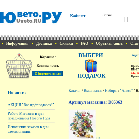
Логин
Кабинет:
Информация
Доставка
Скидки
FAQ
Обратная связь
Стат
ВЫБЕРИ
Задат
Корзина:
Корзина пуста.
Приём
ПН-ПТ
СБ, 
ПОДАРОК
Прием
Каталог
/
Вышивание
/
Наборы
/
"Алиса"
/
Н
Новости:
Артикул магазина: D05363
АКЦИЯ "Вас ждёт подарок!"
Работа Магазина в дни
празднования Нового Года
Исполнение заказов в дни
самоизоляции.
[1]