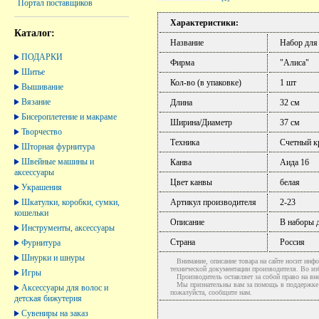
Портал поставщиков
Характеристики:
Каталог:
Название
Набор для
ПОДАРКИ
Фирма
"Алиса"
Шитье
Кол-во (в упаковке)
1 шт
Вышивание
Вязание
Длина
32 см
Бисероплетение и макраме
Ширина/Диаметр
37 см
Творчество
Техника
Счетный к
Шторная фурнитура
Швейные машины и
Канва
Аида 16
аксессуары
Цвет канвы
белая
Украшения
Шкатулки, коробки, сумки,
Артикул производителя
2-23
кошельки
Описание
В наборы 
Инструменты, аксессуары
Страна
Россия
Фурнитура
Шнурки и шнуры
Внимание, описание товара на сайте носит инфо
технической документации производителя. Во и
Игры
Производитель оставляет за собой право на вне
Мы признательны вам за помощь в поддержке ак
Аксессуары для волос и
пожалуйста, сообщите нам.
детская бижутерия
Сувениры на заказ