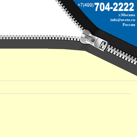
г.Москва
info@uveto.ru
Россия