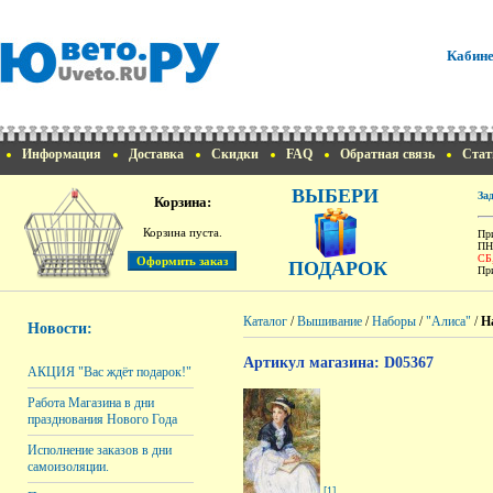
Кабине
Информация
Доставка
Скидки
FAQ
Обратная связь
Стат
ВЫБЕРИ
За
Корзина:
Корзина пуста.
При
ПН
СБ
ПОДАРОК
При
Каталог
/
Вышивание
/
Наборы
/
"Алиса"
/
Н
Новости:
Артикул магазина: D05367
АКЦИЯ "Вас ждёт подарок!"
Работа Магазина в дни
празднования Нового Года
Исполнение заказов в дни
самоизоляции.
[1]