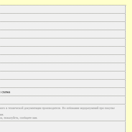
я схема
ного в технической документации производителя. Во избежание недоразумений при покупке
ния.
а, пожалуйста, сообщите нам.