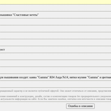
 вышивки "Счастливые мечты"
рест
для вышивания входят: канва "Gammа" К04 Аида №14, нитки мулине "Gammа" и цветна
рмационный характер и не является публичной офертой. Оно может отличаться от описания, представлен
сение изменений в конструкцию, дизайн, состав и комплектацию товаров без предварительного уведомле
туальности информации на сайте. Если Вы заметили ошибки, опечатки или неточности в описании товар