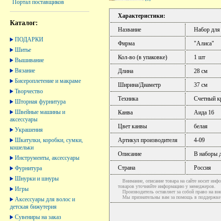
Портал поставщиков
Характеристики:
Каталог:
Название
Набор для
ПОДАРКИ
Фирма
"Алиса"
Шитье
Кол-во (в упаковке)
1 шт
Вышивание
Вязание
Длина
28 см
Бисероплетение и макраме
Ширина/Диаметр
37 см
Творчество
Техника
Счетный к
Шторная фурнитура
Швейные машины и
Канва
Аида 16
аксессуары
Цвет канвы
белая
Украшения
Шкатулки, коробки, сумки,
Артикул производителя
4-09
кошельки
Описание
В наборы 
Инструменты, аксессуары
Страна
Россия
Фурнитура
Шнурки и шнуры
Внимание, описание товара на сайте носит инфо
товаров уточняйте информацию у менеджеров.
Игры
Производитель оставляет за собой право на вне
Мы признательны вам за помощь в поддержке ак
Аксессуары для волос и
детская бижутерия
Сувениры на заказ