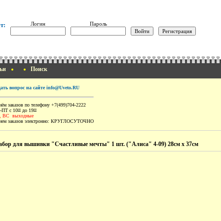
Логин
Пароль
т:
ьи
Поиск
дать вопрос на сайте info@Uveto.RU
ём заказов по телефону +7(499)704-2222
-ПТ с 10
до 19
00
00
, ВС выходные
ем заказов электронно:
КРУГЛОСУТОЧНО
абор для вышивки "Счастливые мечты" 1 шт. ("Алиса" 4-09) 28см х 37см