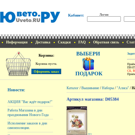
Логин
Кабинет:
Информация
Доставка
Скидки
FAQ
Обратная связь
Стат
ВЫБЕРИ
Задат
Корзина:
Корзина пуста.
Приём
ПН-ПТ
СБ, 
ПОДАРОК
Прием
Каталог
/
Вышивание
/
Наборы
/
"Алиса"
/
Н
Новости:
Артикул магазина: D05384
АКЦИЯ "Вас ждёт подарок!"
Работа Магазина в дни
празднования Нового Года
Исполнение заказов в дни
самоизоляции.
[1]