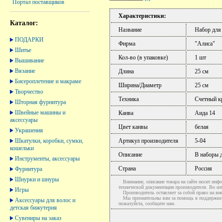
Портал поставщиков
Характеристики:
Каталог:
Название
Набор для
ПОДАРКИ
Фирма
"Алиса"
Шитье
Кол-во (в упаковке)
1 шт
Вышивание
Вязание
Длина
25 см
Бисероплетение и макраме
Ширина/Диаметр
25 см
Творчество
Техника
Счетный к
Шторная фурнитура
Швейные машины и
Канва
Аида 14
аксессуары
Цвет канвы
белая
Украшения
Шкатулки, коробки, сумки,
Артикул производителя
5-04
кошельки
Описание
В наборы 
Инструменты, аксессуары
Страна
Россия
Фурнитура
Шнурки и шнуры
Внимание, описание товара на сайте носит инфо
технической документации производителя. Во и
Игры
Производитель оставляет за собой право на вне
Мы признательны вам за помощь в поддержке ак
Аксессуары для волос и
пожалуйста, сообщите нам.
детская бижутерия
Сувениры на заказ