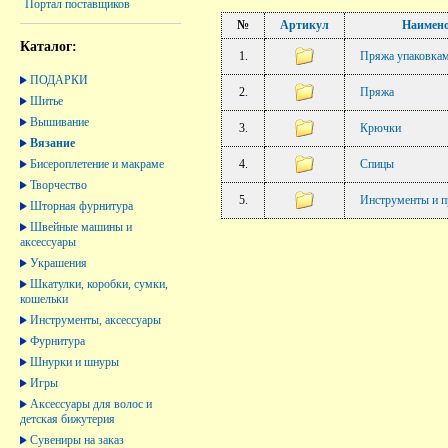
Портал поставщиков
№
Артикул
Наимено
Каталог:
1.
Пряжа упаковка
ПОДАРКИ
2.
Пряжа
Шитье
Вышивание
3.
Крючки
Вязание
Бисероплетение и макраме
4.
Спицы
Творчество
5.
Инструменты и п
Шторная фурнитура
Швейные машины и
аксессуары
Украшения
Шкатулки, коробки, сумки,
кошельки
Инструменты, аксессуары
Фурнитура
Шнурки и шнуры
Игры
Аксессуары для волос и
детская бижутерия
Сувениры на заказ