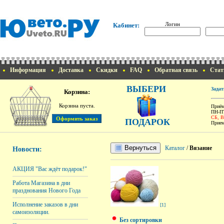
Логин
Кабинет:
Информация
Доставка
Скидки
FAQ
Обратная связь
Стат
ВЫБЕРИ
Задат
Корзина:
Корзина пуста.
Приём
ПН-ПТ
СБ, 
ПОДАРОК
Прием
Вернуться
Каталог
/
Вязание
Новости:
АКЦИЯ "Вас ждёт подарок!"
Работа Магазина в дни
празднования Нового Года
Исполнение заказов в дни
[1]
самоизоляции.
Без сортировки