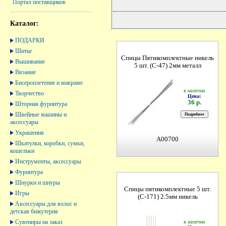
Портал поставщиков
Каталог:
ПОДАРКИ
Шитье
Спицы Пятикомплектные никель
Вышивание
5 шт. (С-47) 2мм металл
Вязание
Бисероплетение и макраме
в наличии
Творчество
Цена:
36 р.
Шторная фурнитура
Швейные машины и
аксессуары
Украшения
A00700
Шкатулки, коробки, сумки,
кошельки
Инструменты, аксессуары
Фурнитура
Шнурки и шнуры
Спицы пятикомплектные 5 шт.
Игры
(С-171) 2.5мм никель
Аксессуары для волос и
детская бижутерия
Сувениры на заказ
в наличии