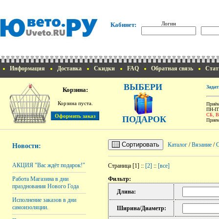
Логин
Кабинет:
Информация
Доставка
Скидки
FAQ
Обратная связь
Стат
ВЫБЕРИ
Задат
Корзина:
Корзина пуста.
Приём
ПН-ПТ
СБ, 
ПОДАРОК
Прием
Сортировать
Каталог
/
Вязание
/
Новости:
АКЦИЯ "Вас ждёт подарок!"
Страница [1] ::
[2]
::
[все]
Работа Магазина в дни
Фильтр:
празднования Нового Года
Длина:
Исполнение заказов в дни
самоизоляции.
Ширина/Диаметр: