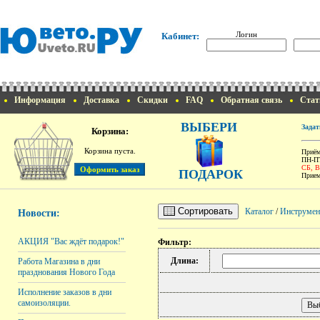
Логин
Кабинет:
Информация
Доставка
Скидки
FAQ
Обратная связь
Стат
ВЫБЕРИ
Задат
Корзина:
Корзина пуста.
Приём
ПН-ПТ
СБ, 
ПОДАРОК
Прием
Сортировать
Каталог
/
Инструмен
Новости:
АКЦИЯ "Вас ждёт подарок!"
Фильтр:
Длина:
Работа Магазина в дни
празднования Нового Года
Исполнение заказов в дни
самоизоляции.