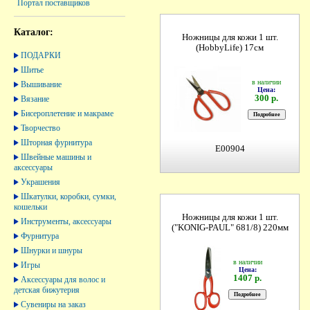
Портал поставщиков
Каталог:
Ножницы для кожи 1 шт.
(HobbyLife) 17см
ПОДАРКИ
Шитье
в наличии
Вышивание
Цена:
300 р.
Вязание
Бисероплетение и макраме
Творчество
Шторная фурнитура
E00904
Швейные машины и
аксессуары
Украшения
Шкатулки, коробки, сумки,
кошельки
Ножницы для кожи 1 шт.
Инструменты, аксессуары
("KONIG-PAUL" 681/8) 220мм
Фурнитура
Шнурки и шнуры
в наличии
Игры
Цена:
1407 р.
Аксессуары для волос и
детская бижутерия
Сувениры на заказ