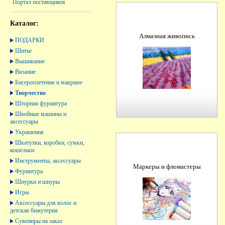
Портал поставщиков
Каталог:
Алмазная живопись
ПОДАРКИ
Шитье
Вышивание
Вязание
Бисероплетение и макраме
Творчество
Шторная фурнитура
Швейные машины и
аксессуары
Украшения
Шкатулки, коробки, сумки,
кошельки
Инструменты, аксессуары
Маркеры и фломастеры
Фурнитура
Шнурки и шнуры
Игры
Аксессуары для волос и
детская бижутерия
Сувениры на заказ