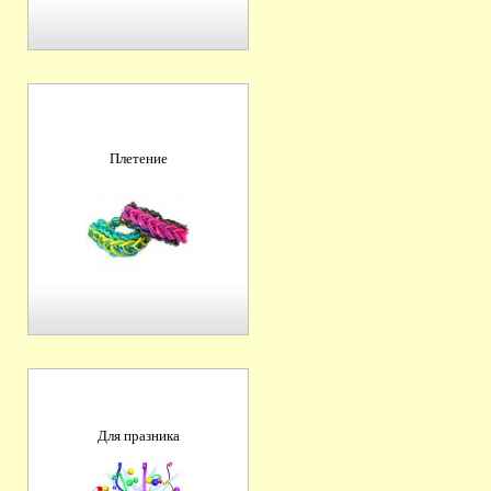
Плетение
Для празника