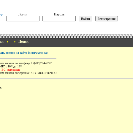
Логин
Пароль
т:
ьи
Поиск
дать вопрос на сайте info@Uveto.RU
ём заказов по телефону +7(499)704-2222
-ПТ с 10
до 19
00
00
, ВС выходные
ем заказов электронно:
КРУГЛОСУТОЧНО
о