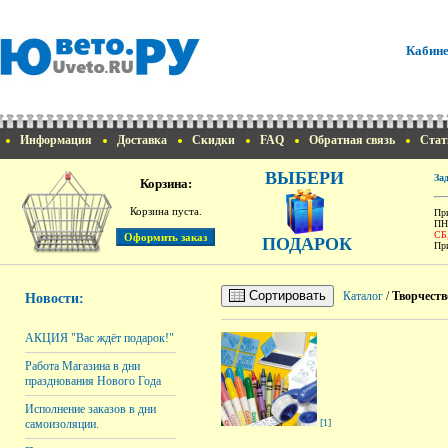
Кабине
Информация
Доставка
Скидки
FAQ
Обратная связь
Стат
ВЫБЕРИ
За
Корзина:
Корзина пуста.
При
ПН
СБ
ПОДАРОК
При
Сортировать
Каталог
/
Творчеств
Новости:
АКЦИЯ "Вас ждёт подарок!"
Работа Магазина в дни
празднования Нового Года
Исполнение заказов в дни
самоизоляции.
[1]