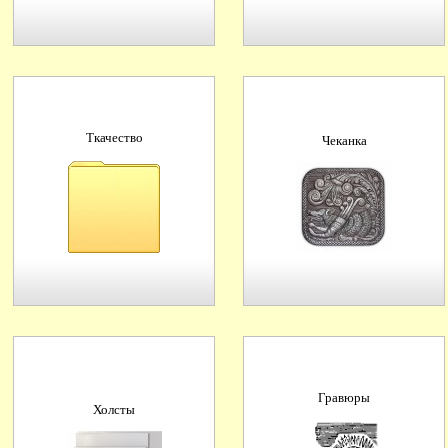
Ткачество
Чеканка
Гравюры
Холсты