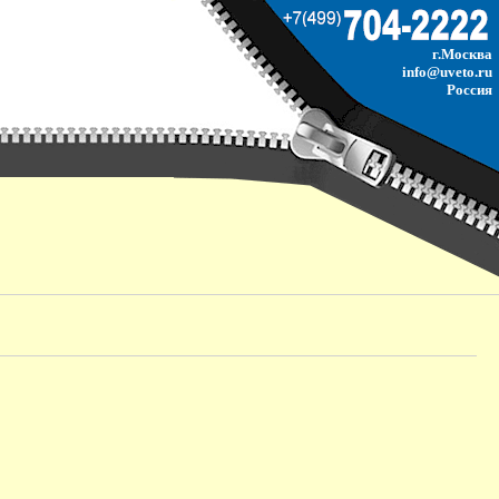
г.Москва
info@uveto.ru
Россия