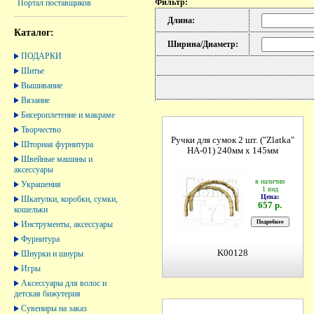
Фильтр:
Портал поставщиков
Длина:
Каталог:
Ширина/Диаметр:
ПОДАРКИ
Шитье
Вышивание
Вязание
Бисероплетение и макраме
Творчество
Ручки для сумок 2 шт. ("Zlatka"
Шторная фурнитура
HA-01) 240мм х 145мм
Швейные машины и
аксессуары
в наличии
Украшения
1 вид
Цена:
Шкатулки, коробки, сумки,
657 р.
кошельки
Инструменты, аксессуары
Фурнитура
K00128
Шнурки и шнуры
Игры
Аксессуары для волос и
детская бижутерия
Сувениры на заказ