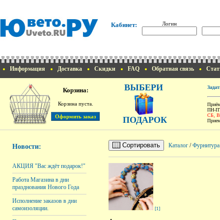
Логин
Кабинет:
Информация
Доставка
Скидки
FAQ
Обратная связь
Стат
ВЫБЕРИ
Задат
Корзина:
Корзина пуста.
Приём
ПН-ПТ
СБ, 
ПОДАРОК
Прием
Сортировать
Каталог
/
Фурнитура
Новости:
АКЦИЯ "Вас ждёт подарок!"
Работа Магазина в дни
празднования Нового Года
Исполнение заказов в дни
самоизоляции.
[1]