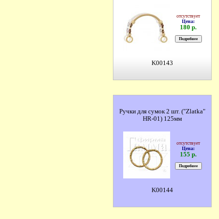
отсутствует
Цена:
180 р.
K00143
Ручки для сумок 2 шт. ("Zlatka"
HR-01) 125мм
отсутствует
Цена:
155 р.
K00144