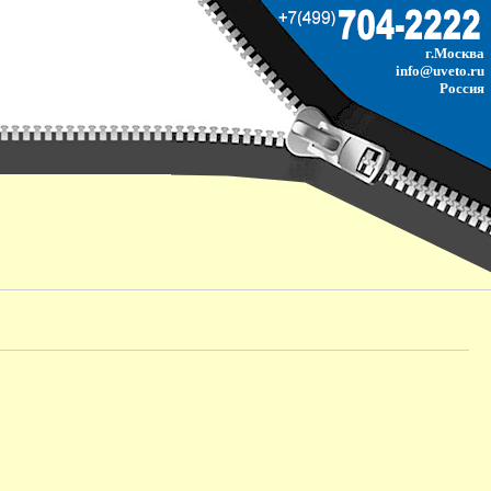
г.Москва
info@uveto.ru
Россия