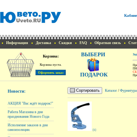
Кабине
Информация
Доставка
Скидки
FAQ
Обратная связь
Стат
ВЫБЕРИ
За
Корзина:
Корзина пуста.
При
ПН
СБ
ПОДАРОК
При
Сортировать
Каталог
/
Фурнитура
Новости:
АКЦИЯ "Вас ждёт подарок!"
Работа Магазина в дни
празднования Нового Года
Исполнение заказов в дни
самоизоляции.
[1]