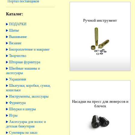
Портал поставщиков
Каталог:
Ручной инструмент
ПОДАРКИ
Шитье
Вышивание
Вязание
Бисероплетение и макраме
Творчество
Шторная фурнитура
Швейные машины и
аксессуары
Украшения
Шкатулки, коробки, сумки,
кошельки
Инструменты, аксессуары
Насадки на пресс для люверсов и
Фурнитура
блочек
Шнурки и шнуры
Игры
Аксессуары для волос и
детская бижутерия
Сувениры на заказ