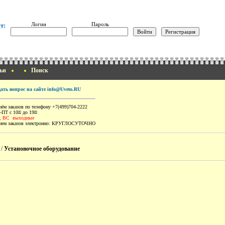
Логин
Пароль
т:
ьи
Поиск
дать вопрос на сайте info@Uveto.RU
ём заказов по телефону +7(499)704-2222
-ПТ с 10
до 19
00
00
, ВС выходные
ем заказов электронно:
КРУГЛОСУТОЧНО
/
Установочное оборудование