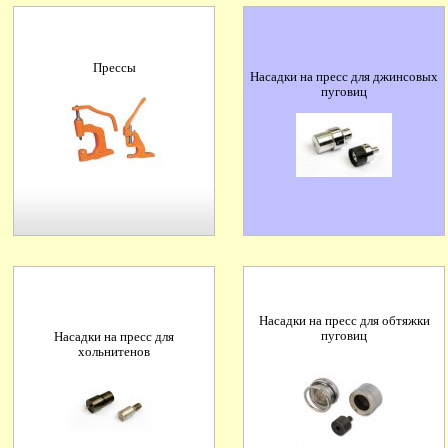
Прессы
Насадки на пресс для джинсовых
пуговиц
Насадки на пресс для обтяжки
пуговиц
Насадки на пресс для
хольнитенов