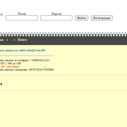
Логин
Пароль
т:
ьи
Поиск
дать вопрос на сайте info@Uveto.RU
ём заказов по телефону +7(499)704-2222
-ПТ с 10
до 19
00
00
, ВС выходные
ем заказов электронно:
КРУГЛОСУТОЧНО
ия