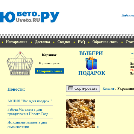
Кабине
Информация
Доставка
Скидки
FAQ
Обратная связь
Стат
ВЫБЕРИ
За
Корзина:
Корзина пуста.
При
ПН
СБ
ПОДАРОК
При
Сортировать
Каталог
/
Украшен
Новости:
АКЦИЯ "Вас ждёт подарок!"
Работа Магазина в дни
празднования Нового Года
Исполнение заказов в дни
самоизоляции.
[1]