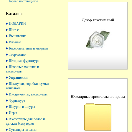
Портал поставщиков
Каталог:
Декор текстильный
ПОДАРКИ
Шитье
Вышивание
Вязание
Бисероплетение и макраме
Творчество
Шторная фурнитура
Швейные машины и
аксессуары
Украшения
Шкатулки, коробки, сумки,
кошельки
Инструменты, аксессуары
Ювелирные кристаллы и оправы
Фурнитура
Шнурки и шнуры
Игры
Аксессуары для волос и
детская бижутерия
Сувениры на заказ