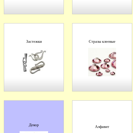
Застежки
Стразы клеевые
Декор
Алфавит