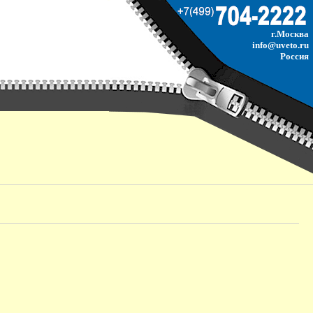
г.Москва
info@uveto.ru
Россия