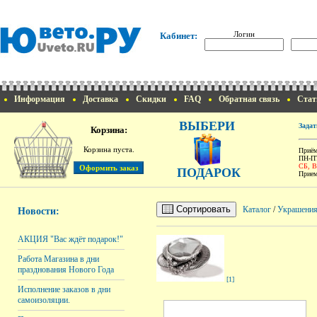
Логин
Кабинет:
Информация
Доставка
Скидки
FAQ
Обратная связь
Стат
ВЫБЕРИ
Задат
Корзина:
Корзина пуста.
Приём
ПН-ПТ
СБ, 
ПОДАРОК
Прием
Сортировать
Каталог
/
Украшени
Новости:
АКЦИЯ "Вас ждёт подарок!"
Работа Магазина в дни
празднования Нового Года
[1]
Исполнение заказов в дни
самоизоляции.