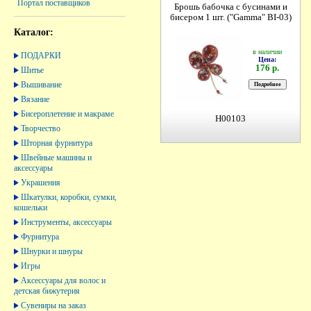
Портал поставщиков
Брошь бабочка с бусинами и
бисером 1 шт. ("Gamma" BI-03)
Каталог:
в наличии
ПОДАРКИ
Цена:
176 р.
Шитье
Вышивание
Вязание
Бисероплетение и макраме
H00103
Творчество
Шторная фурнитура
Швейные машины и
аксессуары
Украшения
Шкатулки, коробки, сумки,
кошельки
Инструменты, аксессуары
Фурнитура
Шнурки и шнуры
Игры
Аксессуары для волос и
детская бижутерия
Сувениры на заказ