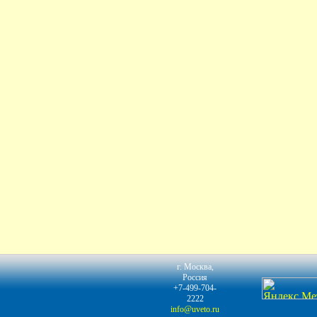
г. Москва,
Россия
+7-499-704-
2222
info@uveto.ru