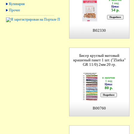
1 вид
Кулинария
Цена:
54 р.
Прочее
B02330
Бисер круглый матовый
крашеный пакет 1 шт. ("Zlatka"
GR 11/0) 2мм 20 гр.
в наличии
1 вид
Цена:
80 р.
B00760