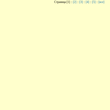
Страница [1] ::
[2]
::
[3]
::
[4]
::
[5]
::
[все]