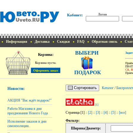
Логин
Кабинет:
Информация
Доставка
Скидки
FAQ
Обратная связь
Стат
ВЫБЕРИ
Задат
Корзина:
Корзина пуста.
Приём
ПН-ПТ
СБ, 
ПОДАРОК
Прием
Сортировать
Каталог
/
Бисероплет
Новости:
АКЦИЯ "Вас ждёт подарок!"
[1]
Работа Магазина в дни
Страница [1] ::
[2]
::
[3]
::
[4]
::
[5]
::
[все]
празднования Нового Года
Фильтр:
Исполнение заказов в дни
самоизоляции.
Ширина/Диаметр: