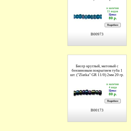
в наличии
15 видов
Цена:
80 р.
B00973
Бисер круглый, матовый с
бензиновым покрытием туба 1
шт. ("Zlatka" GR 11/0) 2мм 20 гр.
в наличии
4 вида
Цена:
80 р.
B00173