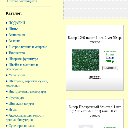
Портал поставщиков
Каталог:
ПОДАРКИ
Шитье
Вышивание
Бисер 12/0 пакет 1 шт. 2 мм 50 гр.
Вязание
стекло
Бисероплетение и макраме
в наличии
Творчество
61 вид
Цена:
Шторная фурнитура
200 р.
Швейные машины и
аксессуары
Украшения
B02221
Шкатулки, коробки, сумки,
кошельки
Инструменты, аксессуары
Фурнитура
Шнурки и шнуры
Бисер Прозрачный блистер 1 шт.
Игры
("Zlatka" GR 06/0) 4мм 10 гр.
Аксессуары для волос и
стекло
детская бижутерия
Сувениры на заказ
в наличии