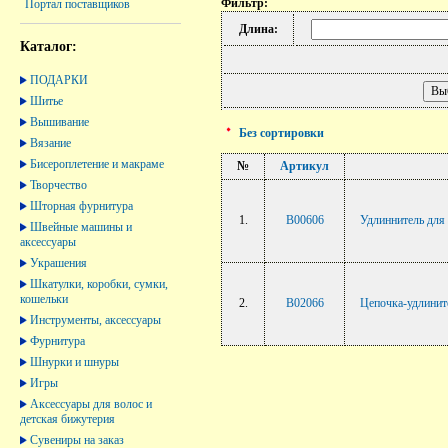
Фильтр:
Портал поставщиков
Длина:
Каталог:
ПОДАРКИ
Шитье
Вышивание
Без сортировки
Вязание
Бисероплетение и макраме
№
Артикул
Творчество
Шторная фурнитура
1.
B00606
Удлиннитель для 
Швейные машины и
аксессуары
Украшения
Шкатулки, коробки, сумки,
кошельки
2.
B02066
Цепочка-удлините
Инструменты, аксессуары
Фурнитура
Шнурки и шнуры
Игры
Аксессуары для волос и
детская бижутерия
Сувениры на заказ