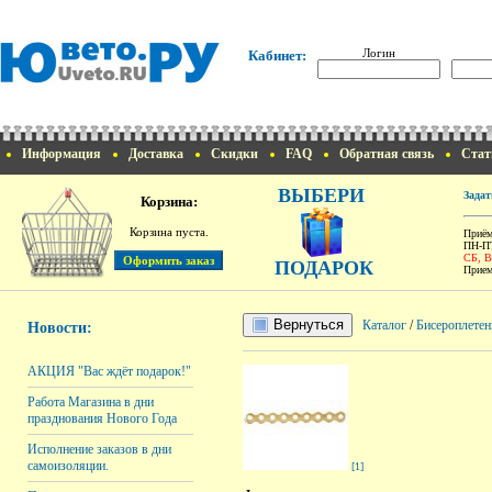
Логин
Кабинет:
Информация
Доставка
Скидки
FAQ
Обратная связь
Стат
ВЫБЕРИ
Задат
Корзина:
Корзина пуста.
Приём
ПН-ПТ
СБ, 
ПОДАРОК
Прием
Вернуться
Каталог
/
Бисероплетен
Новости:
АКЦИЯ "Вас ждёт подарок!"
Работа Магазина в дни
празднования Нового Года
Исполнение заказов в дни
самоизоляции.
[1]