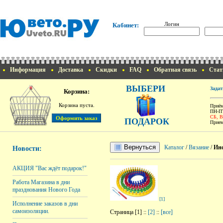
Логин
Кабинет:
Информация
Доставка
Скидки
FAQ
Обратная связь
Стат
ВЫБЕРИ
Задат
Корзина:
Корзина пуста.
Приём
ПН-ПТ
СБ, 
ПОДАРОК
Прием
Вернуться
Каталог
/
Вязание
/
Инс
Новости:
АКЦИЯ "Вас ждёт подарок!"
Работа Магазина в дни
празднования Нового Года
[1]
Исполнение заказов в дни
самоизоляции.
Страница [1] ::
[2]
::
[все]