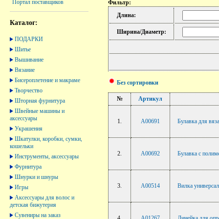
Портал поставщиков
Фильтр:
Длина:
Каталог:
Ширина/Диаметр:
ПОДАРКИ
Шитье
Вышивание
Вязание
Бисероплетение и макраме
Без сортировки
Творчество
№
Артикул
Шторная фурнитура
Швейные машины и
аксессуары
1.
A00691
Булавка для вяза
Украшения
Шкатулки, коробки, сумки,
кошельки
2.
A00692
Булавка с полим
Инструменты, аксессуары
Фурнитура
Шнурки и шнуры
3.
A00514
Вилка универсал
Игры
Аксессуары для волос и
детская бижутерия
Сувениры на заказ
4.
A01267
Линейка для опр