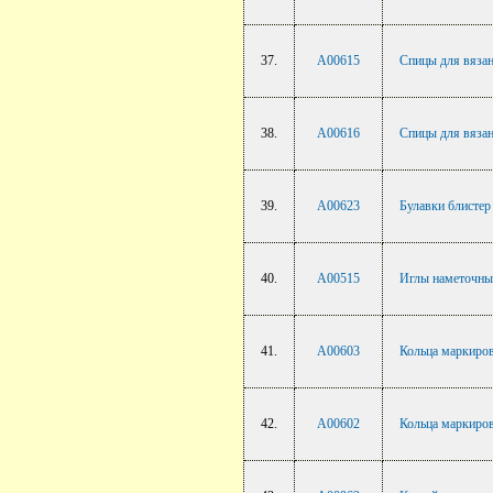
37.
A00615
Спицы для вязан
38.
A00616
Спицы для вязан
39.
A00623
Булавки блистер
40.
A00515
Иглы наметочные
41.
A00603
Кольцa маркиров
42.
A00602
Кольцa маркиров