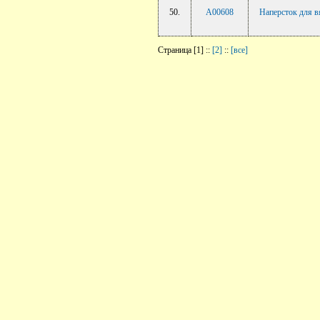
50.
A00608
Наперсток для в
Страница [1] ::
[2]
::
[все]