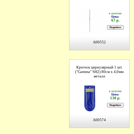
в наличии
Цена:
67 р.
A00552
Крючок циркулярный 1 шт.
("Gamma" SH2) 80см х 4,0мм
металл
в наличии
Цена:
130 р.
A00574