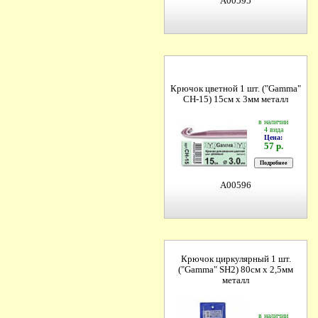
A00595
Крючок цветной 1 шт. ("Gamma"
CH-15) 15см х 3мм металл
в наличии
4 вида
Цена:
57 р.
A00596
Крючок циркулярный 1 шт.
("Gamma" SH2) 80см х 2,5мм
металл
в наличии