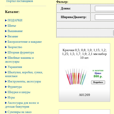
Портал поставщиков
Фильтр:
Длина:
Каталог:
Ширина/Диаметр:
ПОДАРКИ
Шитье
Вышивание
Вязание
Бисероплетение и макраме
Творчество
Крючки 0,5; 0,8; 1,0; 1,15; 1,2;
Шторная фурнитура
1,25; 1,5; 1,7; 1,9; 2,1 мм набор
Швейные машины и
10 шт.
аксессуары
Украшения
в наличии
Шкатулки, коробки, сумки,
Цена:
кошельки
800 р.
Инструменты, аксессуары
Фурнитура
Шнурки и шнуры
A01269
Игры
Аксессуары для волос и
детская бижутерия
Сувениры на заказ