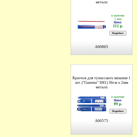
металл
в наличии
1 вид
Цена:
112 р.
A00865
Крючок для тунисского вязания 1
шт. ("Gamma" SH1) 36см х 2мм
металл
в наличии
Цена:
99 р.
A00575