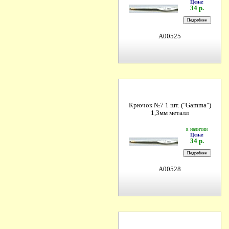
Цена:
34 р.
A00525
Крючок №7 1 шт. ("Gamma")
1,3мм металл
в наличии
Цена:
34 р.
A00528