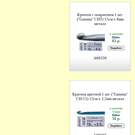
Крючок с покрытием 1 шт.
("Gamma" CHT) 15см х 8мм
металл
в наличии
Цена:
82 р.
A00559
Крючок цветной 1 шт. ("Gamma"
CH-15) 15см х 2,5мм металл
в наличии
4 вида
Цена:
56 р.