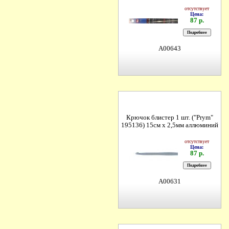
отсутствует
Цена:
87 р.
A00643
Крючок блистер 1 шт. ("Prym"
195136) 15см х 2,5мм аллюминий
отсутствует
Цена:
87 р.
A00631