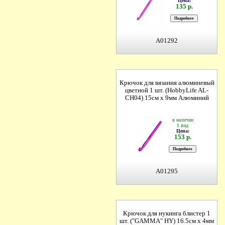
Цена:
135 р.
A01292
Крючок для вязания алюминевый
цветной 1 шт. (HobbyLife AL-
CH04) 15см х 9мм Алюминий
в наличии
1 вид
Цена:
153 р.
A01295
Крючок для нукинга блистер 1
шт. ("GAMMA" HY) 16.5см х 4мм