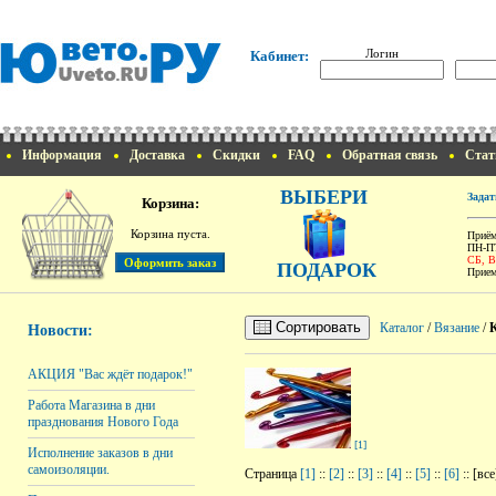
Логин
Кабинет:
Информация
Доставка
Скидки
FAQ
Обратная связь
Стат
ВЫБЕРИ
Задат
Корзина:
Корзина пуста.
Приём
ПН-ПТ
СБ, 
ПОДАРОК
Прием
Сортировать
Каталог
/
Вязание
/
Новости:
АКЦИЯ "Вас ждёт подарок!"
Работа Магазина в дни
празднования Нового Года
[1]
Исполнение заказов в дни
самоизоляции.
Страница
[1]
::
[2]
::
[3]
::
[4]
::
[5]
::
[6]
:: [все