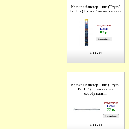
Крючок блистер 1 шт. ("Prym"
195139) 15см х 4мм аллюминий
отсутствует
Цена:
87 р.
A00634
Крючок блистер 1 шт. ("Prym"
195184) 3,5мм алюм. с
серебр.напыл.
отсутствует
Цена:
77 р.
A00538