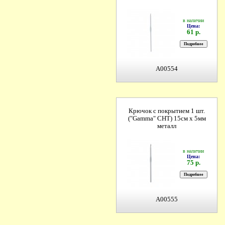
в наличии
Цена:
61 р.
A00554
Крючок с покрытием 1 шт.
("Gamma" CHT) 15см х 5мм
металл
в наличии
Цена:
75 р.
A00555