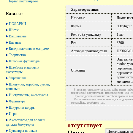
Портал поставщиков
Характеристики:
Каталог:
Название
Лампа наст
ПОДАРКИ
Фирма
"Daylight"
Шитье
Кол-во (в упаковке)
1 шт
Вышивание
Вязание
Вес
3700
Бисероплетение и макраме
Артикул производителя
D23020-01
Творчество
Элегантная
Шторная фурнитура
любое удоб
Швейные машины и
горизонтал
Описание
аксессуары
держателе 
дополнител
Украшения
мелкими э
Шкатулки, коробки, сумки,
кошельки
Внимание, описание товара на сайте носит инфо
технической документации производителя. Во и
Инструменты, аксессуары
Производитель оставляет за собой право на вне
Мы признательны вам за помощь в поддержке ак
Фурнитура
пожалуйста, сообщите нам.
Шнурки и шнуры
Игры
Аксессуары для волос и
отсутствует
детская бижутерия
Сувениры на заказ
Цена: