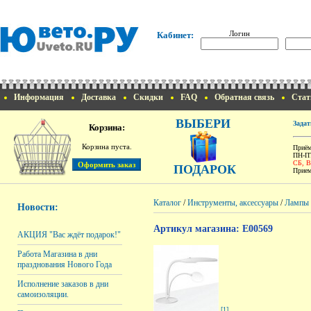
Логин
Кабинет:
Информация
Доставка
Скидки
FAQ
Обратная связь
Стат
ВЫБЕРИ
Задат
Корзина:
Корзина пуста.
Приём
ПН-ПТ
СБ, 
ПОДАРОК
Прием
Каталог
/
Инструменты, аксессуары
/
Лампы
Новости:
Артикул магазина: E00569
АКЦИЯ "Вас ждёт подарок!"
Работа Магазина в дни
празднования Нового Года
Исполнение заказов в дни
самоизоляции.
[1]