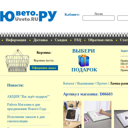
Логин
Кабинет:
Информация
Доставка
Скидки
FAQ
Обратная связь
Стат
ВЫБЕРИ
Задат
Корзина:
Корзина пуста.
Приём
ПН-ПТ
СБ, 
ПОДАРОК
Прием
Каталог
/
Вышивание
/
Прочее
/
Лампа-рамка
Новости:
Артикул магазина: D06603
АКЦИЯ "Вас ждёт подарок!"
Работа Магазина в дни
празднования Нового Года
Исполнение заказов в дни
самоизоляции.