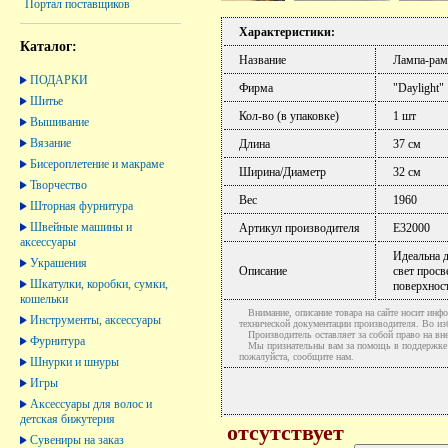
Портал поставщиков
Характеристики:
Каталог:
Название
Лампа-рамк
ПОДАРКИ
Фирма
"Daylight"
Шитье
Кол-во (в упаковке)
1 шт
Вышивание
Вязание
Длина
37 см
Бисероплетение и макраме
Ширина/Диаметр
32 см
Творчество
Вес
1960
Шторная фурнитура
Швейные машины и
Артикул производителя
E32000
аксессуары
Идеальна д
Украшения
Описание
свет просв
Шкатулки, коробки, сумки,
поверхнос
кошельки
Внимание, описание товара на сайте носит инфо
Инструменты, аксессуары
технической документации производителя. Во и
Производитель оставляет за собой право на вне
Фурнитура
Мы признательны вам за помощь в поддержке ак
пожалуйста, сообщите нам.
Шнурки и шнуры
Игры
Аксессуары для волос и
детская бижутерия
отсутствует
Сувениры на заказ