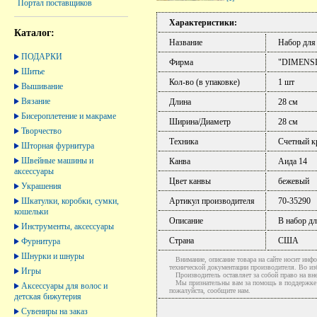
Портал поставщиков
Характеристики:
Каталог:
Название
Набор для
ПОДАРКИ
Фирма
"DIMENS
Шитье
Кол-во (в упаковке)
1 шт
Вышивание
Вязание
Длина
28 см
Бисероплетение и макраме
Ширина/Диаметр
28 см
Творчество
Техника
Счетный к
Шторная фурнитура
Швейные машины и
Канва
Аида 14
аксессуары
Цвет канвы
бежевый
Украшения
Шкатулки, коробки, сумки,
Артикул производителя
70-35290
кошельки
Описание
В набор дл
Инструменты, аксессуары
Страна
США
Фурнитура
Шнурки и шнуры
Внимание, описание товара на сайте носит инфо
технической документации производителя. Во и
Игры
Производитель оставляет за собой право на вне
Мы признательны вам за помощь в поддержке ак
Аксессуары для волос и
пожалуйста, сообщите нам.
детская бижутерия
Сувениры на заказ