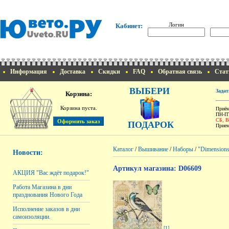
Логин
Кабинет:
Информация
Доставка
Скидки
FAQ
Обратная связь
Стат
ВЫБЕРИ
Задат
Корзина:
Корзина пуста.
Приём
ПН-ПТ
СБ, 
ПОДАРОК
Прием
Каталог
/
Вышивание
/
Наборы
/
"Dimension
Новости:
Артикул магазина: D06609
АКЦИЯ "Вас ждёт подарок!"
Работа Магазина в дни
празднования Нового Года
Исполнение заказов в дни
самоизоляции.
[1]