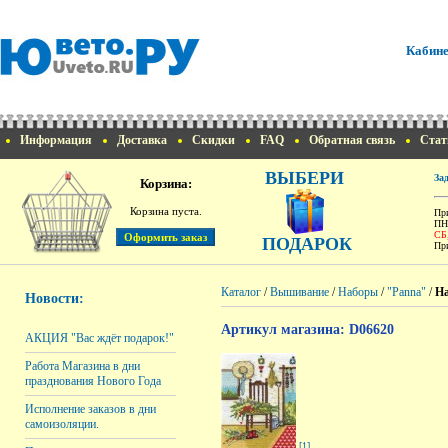
Кабине
Информация
Доставка
Скидки
FAQ
Обратная связь
Стат
ВЫБЕРИ
За
Корзина:
Корзина пуста.
При
ПН
СБ
ПОДАРОК
При
Каталог
/
Вышивание
/
Наборы
/
"Panna"
/
На
Новости:
Артикул магазина: D06620
АКЦИЯ "Вас ждёт подарок!"
Работа Магазина в дни
празднования Нового Года
Исполнение заказов в дни
самоизоляции.
[1]