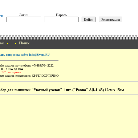
Логин
Пароль
т:
ьи
Поиск
дать вопрос на сайте info@Uveto.RU
ём заказов по телефону +7(499)704-2222
-ПТ с 10
до 19
00
00
, ВС выходные
ем заказов электронно:
КРУГЛОСУТОЧНО
бор для вышивки "Уютный уголок" 1 шт. ("Panna" АД-1145) 12см х 15см