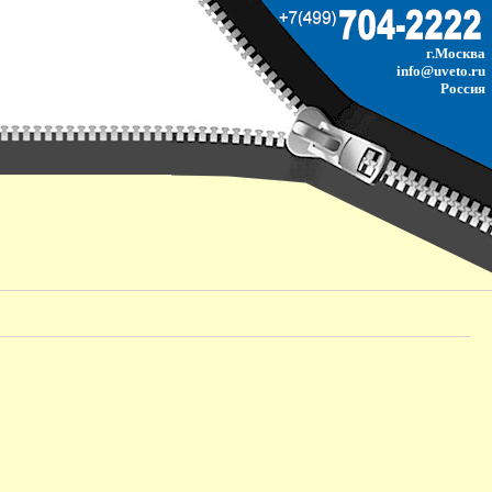
г.Москва
info@uveto.ru
Россия