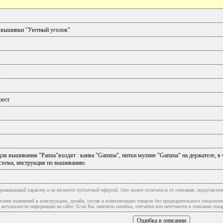
 вышивки "Уютный уголок"
рест
ля вышивания "Panna"входят : канва "Gamma", нитки мулине "Gamma" на держателе, в 
схема, инструкция по вышиванию.
рмационный характер и не является публичной офертой. Оно может отличаться от описания, представлен
сение изменений в конструкцию, дизайн, состав и комплектацию товаров без предварительного уведомле
туальности информации на сайте. Если Вы заметили ошибки, опечатки или неточности в описании товар