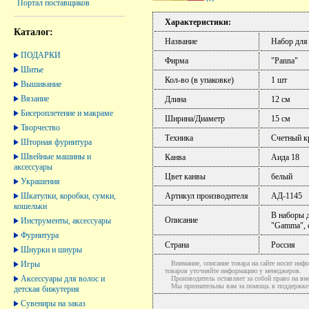
Портал поставщиков
Характеристики:
Каталог:
Название
Набор для
ПОДАРКИ
Фирма
"Panna"
Шитье
Кол-во (в упаковке)
1 шт
Вышивание
Вязание
Длина
12 см
Бисероплетение и макраме
Ширина/Диаметр
15 см
Творчество
Техника
Счетный к
Шторная фурнитура
Швейные машины и
Канва
Аида 18
аксессуары
Цвет канвы
белый
Украшения
Шкатулки, коробки, сумки,
Артикул производителя
АД-1145
кошельки
В наборы д
Описание
Инструменты, аксессуары
"Gamma", 
Фурнитура
Страна
Россия
Шнурки и шнуры
Игры
Внимание, описание товара на сайте носит инфо
товаров уточняйте информацию у менеджеров.
Аксессуары для волос и
Производитель оставляет за собой право на вне
Мы признательны вам за помощь в поддержке ак
детская бижутерия
Сувениры на заказ