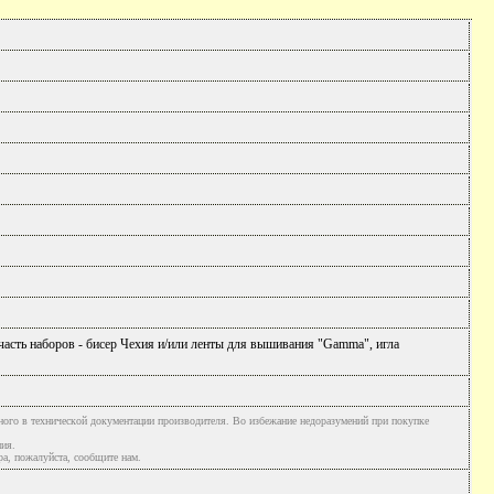
часть наборов - бисер Чехия и/или ленты для вышивания "Gamma", игла
ного в технической документации производителя. Во избежание недоразумений при покупке
ния.
а, пожалуйста, сообщите нам.