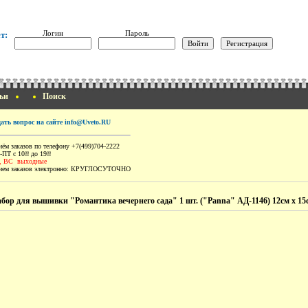
Логин
Пароль
т:
ьи
Поиск
дать вопрос на сайте info@Uveto.RU
ём заказов по телефону +7(499)704-2222
-ПТ с 10
до 19
00
00
, ВС выходные
ем заказов электронно:
КРУГЛОСУТОЧНО
бор для вышивки "Романтика вечернего сада" 1 шт. ("Panna" АД-1146) 12см х 15