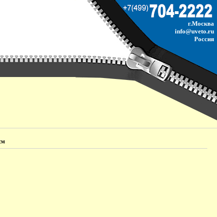
г.Москва
info@uveto.ru
Россия
см