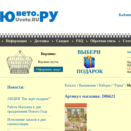
Кабине
Информация
Доставка
Скидки
FAQ
Обратная связь
Стат
ВЫБЕРИ
За
Корзина:
Корзина пуста.
При
ПН
СБ
ПОДАРОК
При
Каталог
/
Вышивание
/
Наборы
/
"Panna"
/
На
Новости:
Артикул магазина: D06621
АКЦИЯ "Вас ждёт подарок!"
Работа Магазина в дни
празднования Нового Года
Исполнение заказов в дни
самоизоляции.
[1]