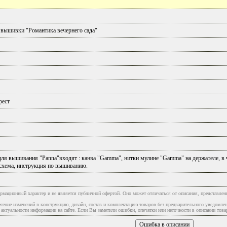
 вышивки "Романтика вечернего сада"
рест
ля вышивания "Panna"входят : канва "Gamma", нитки мулине "Gamma" на держателе, в 
схема, инструкция по вышиванию.
рмационный характер и не является публичной офертой. Оно может отличаться от описания, представлен
сение изменений в конструкцию, дизайн, состав и комплектацию товаров без предварительного уведомле
туальности информации на сайте. Если Вы заметили ошибки, опечатки или неточности в описании товар