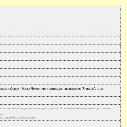
часть наборов - бисер Чехия и/или ленты для вышивания "Gamma", игла
ного в технической документации производителя. Во избежание недоразумений при покупке
ния.
а, пожалуйста, сообщите нам.