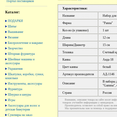
Портал поставщиков
Характеристики:
Каталог:
Название
Набор для
ПОДАРКИ
Фирма
"Panna"
Шитье
Кол-во (в упаковке)
1 шт
Вышивание
Вязание
Длина
12 см
Бисероплетение и макраме
Ширина/Диаметр
15 см
Творчество
Техника
Счетный к
Шторная фурнитура
Швейные машины и
Канва
Аида 18
аксессуары
Цвет канвы
белый
Украшения
Шкатулки, коробки, сумки,
Артикул производителя
АД-1146
кошельки
В наборы д
Описание
Инструменты, аксессуары
"Gamma", 
Фурнитура
Страна
Россия
Шнурки и шнуры
Игры
Внимание, описание товара на сайте носит инфо
товаров уточняйте информацию у менеджеров.
Аксессуары для волос и
Производитель оставляет за собой право на вне
Мы признательны вам за помощь в поддержке ак
детская бижутерия
Сувениры на заказ