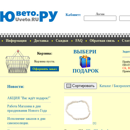
Логин
Кабинет:
Информация
Доставка
Скидки
FAQ
Обратная связь
Стат
ВЫБЕРИ
Задат
Корзина:
Корзина пуста.
Приём
ПН-ПТ
СБ, 
ПОДАРОК
Прием
Сортировать
Каталог
/
Бисероплет
Новости:
АКЦИЯ "Вас ждёт подарок!"
Работа Магазина в дни
празднования Нового Года
Исполнение заказов в дни
самоизоляции.
[1]