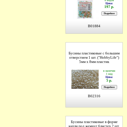
8 видов
Цена:
197 р.
B01884
Бусины пластиковые с большим
отверстием 1 шт. ("HobbyLife")
5мм х 8мм пластик
в наличии
1 вид
Цена:
5 р.
B02316
Бусины пластиковые в форме
капли под жемчуг блистер 2 шт.