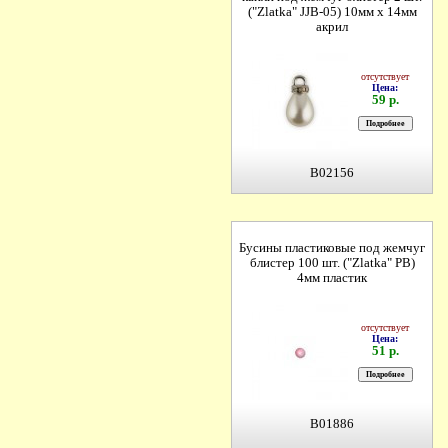
("Zlatka" JJB-05) 10мм х 14мм
акрил
отсутствует
Цена:
59 р.
B02156
Бусины пластиковые под жемчуг
блистер 100 шт. ("Zlatka" PB)
4мм пластик
отсутствует
Цена:
51 р.
B01886