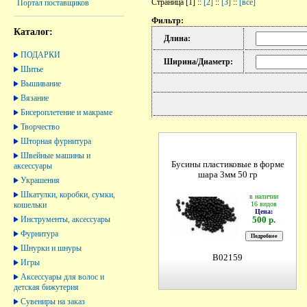
Страница [1] ::
[2]
::
[3]
::
[все]
Портал поставщиков
Фильтр:
Каталог:
Длина:
ПОДАРКИ
Ширина/Диаметр:
Шитье
Вышивание
Вязание
Бисероплетение и макраме
Творчество
Шторная фурнитура
Швейные машины и
Бусины пластиковые в форме
аксессуары
шара 3мм 50 гр
Украшения
Шкатулки, коробки, сумки,
в наличии
16 видов
кошельки
Цена:
Инструменты, аксессуары
500 р.
Фурнитура
Шнурки и шнуры
B02159
Игры
Аксессуары для волос и
детская бижутерия
Сувениры на заказ