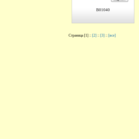
B01040
Страница [1] ::
[2]
::
[3]
::
[все]