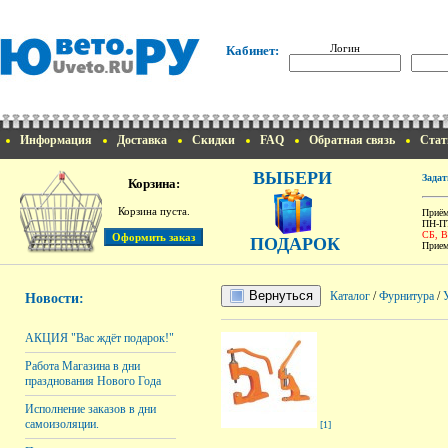
Логин
Кабинет:
Информация
Доставка
Скидки
FAQ
Обратная связь
Стат
ВЫБЕРИ
Задат
Корзина:
Корзина пуста.
Приём
ПН-ПТ
СБ, 
ПОДАРОК
Прием
Вернуться
Каталог
/
Фурнитура
/
Новости:
АКЦИЯ "Вас ждёт подарок!"
Работа Магазина в дни
празднования Нового Года
Исполнение заказов в дни
самоизоляции.
[1]