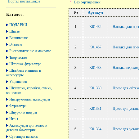
Портал поставщиков
Без сортировки
№
Артикул
Каталог:
ПОДАРКИ
1.
K01482
Насадка для пре
Шитье
Вышивание
Вязание
2.
K01467
Насадка для пре
Бисероплетение и макраме
Творчество
Шторная фурнитура
3.
K01483
Насадка переход
Швейные машины и
аксессуары
Украшения
Шкатулки, коробки, сумки,
4.
K01330
Пресс для обтяж
кошельки
Инструменты, аксессуары
Фурнитура
5.
K01331
Пресс для устан
Шнурки и шнуры
Игры
Аксессуары для волос и
6.
K01334
Пресс для устан
детская бижутерия
Сувениры на заказ